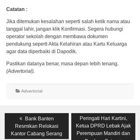
Catatan :
Jika ditemukan kesalahan seperti salah ketik nama atau
tanggal lahir, jangan klik Konfirmasi. Segera hubungi
operator sekolah dengan membawa dokumen
pendukung seperti Akta Kelahiran atau Kartu Keluarga
agar data diperbaiki di Dapodik.
Pastikan datanya benar, masa depan lebih tenang.
(Advertorial).
Advertorial
Post
Previous
Next
Peringati Hari Kartini,
Bank Banten
post:
post:
navigation
Ketua DPRD Lebak Ajak
Resmikan Relokasi
Perempuan Mandiri dan
Kantor Cabang Serang