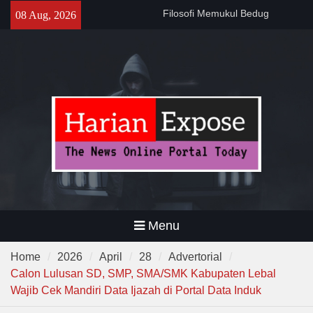
Filosofi Memukul Bedug
Skip
08 Aug, 2026
Sebelum Sholat Jum’at
to
141 Tahun Stasiun Slawi : “Dari
content
Angkut Hasil Bumi hingga
Gerakkan Kehidupan
Masyarakat”
Temuan 995 Airsoft Gun dan
Narkoba di Sekolah Kebayoran
Lama, DPR Minta Diusut
Tuntas
Menu
Home
2026
April
28
Advertorial
Calon Lulusan SD, SMP, SMA/SMK Kabupaten Lebal
Wajib Cek Mandiri Data Ijazah di Portal Data Induk