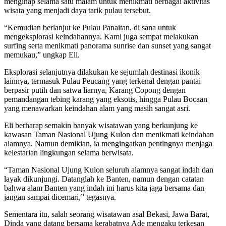
menginap selama satu malam untuk menikmati berbagai aktivitas
wisata yang menjadi daya tarik pulau tersebut.
“Kemudian berlanjut ke Pulau Panaitan. di sana untuk
mengeksplorasi keindahannya. Kami juga sempat melakukan
surfing serta menikmati panorama sunrise dan sunset yang sangat
memukau,” ungkap Eli.
Eksplorasi selanjutnya dilakukan ke sejumlah destinasi ikonik
lainnya, termasuk Pulau Peucang yang terkenal dengan pantai
berpasir putih dan satwa liarnya, Karang Copong dengan
pemandangan tebing karang yang eksotis, hingga Pulau Bocaan
yang menawarkan keindahan alam yang masih sangat asri.
Eli berharap semakin banyak wisatawan yang berkunjung ke
kawasan Taman Nasional Ujung Kulon dan menikmati keindahan
alamnya. Namun demikian, ia mengingatkan pentingnya menjaga
kelestarian lingkungan selama berwisata.
“Taman Nasional Ujung Kulon seluruh alamnya sangat indah dan
layak dikunjungi. Datanglah ke Banten, namun dengan catatan
bahwa alam Banten yang indah ini harus kita jaga bersama dan
jangan sampai dicemari,” tegasnya.
Sementara itu, salah seorang wisatawan asal Bekasi, Jawa Barat,
Dinda yang datang bersama kerabatnya Ade mengaku terkesan