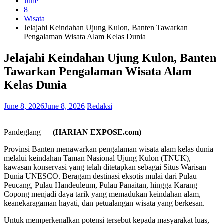
June
8
Wisata
Jelajahi Keindahan Ujung Kulon, Banten Tawarkan
Pengalaman Wisata Alam Kelas Dunia
Jelajahi Keindahan Ujung Kulon, Banten
Tawarkan Pengalaman Wisata Alam
Kelas Dunia
June 8, 2026
June 8, 2026
Redaksi
Pandeglang —
(HARIAN EXPOSE.com)
Provinsi Banten menawarkan pengalaman wisata alam kelas dunia
melalui keindahan Taman Nasional Ujung Kulon (TNUK),
kawasan konservasi yang telah ditetapkan sebagai Situs Warisan
Dunia UNESCO. Beragam destinasi eksotis mulai dari Pulau
Peucang, Pulau Handeuleum, Pulau Panaitan, hingga Karang
Copong menjadi daya tarik yang memadukan keindahan alam,
keanekaragaman hayati, dan petualangan wisata yang berkesan.
Untuk memperkenalkan potensi tersebut kepada masyarakat luas,