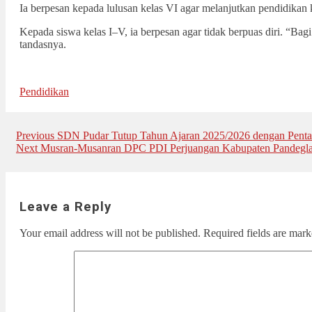
Ia berpesan kepada lulusan kelas VI agar melanjutkan pendidikan ke
Kepada siswa kelas I–V, ia berpesan agar tidak berpuas diri. “Bagi
tandasnya.
Pendidikan
Post
Previous
Previous
SDN Pudar Tutup Tahun Ajaran 2025/2026 dengan Penta
Next
post:
Next
Musran-Musanran DPC PDI Perjuangan Kabupaten Pandeglan
navigation
post:
Leave a Reply
Your email address will not be published.
Required fields are mar