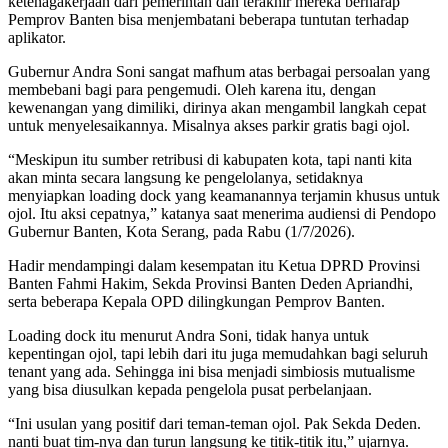
ketenagakerjaan dari pemerintah dan terakhir mereka berharap
Pemprov Banten bisa menjembatani beberapa tuntutan terhadap
aplikator.
Gubernur Andra Soni sangat mafhum atas berbagai persoalan yang
membebani bagi para pengemudi. Oleh karena itu, dengan
kewenangan yang dimiliki, dirinya akan mengambil langkah cepat
untuk menyelesaikannya. Misalnya akses parkir gratis bagi ojol.
“Meskipun itu sumber retribusi di kabupaten kota, tapi nanti kita
akan minta secara langsung ke pengelolanya, setidaknya
menyiapkan loading dock yang keamanannya terjamin khusus untuk
ojol. Itu aksi cepatnya,” katanya saat menerima audiensi di Pendopo
Gubernur Banten, Kota Serang, pada Rabu (1/7/2026).
Hadir mendampingi dalam kesempatan itu Ketua DPRD Provinsi
Banten Fahmi Hakim, Sekda Provinsi Banten Deden Apriandhi,
serta beberapa Kepala OPD dilingkungan Pemprov Banten.
Loading dock itu menurut Andra Soni, tidak hanya untuk
kepentingan ojol, tapi lebih dari itu juga memudahkan bagi seluruh
tenant yang ada. Sehingga ini bisa menjadi simbiosis mutualisme
yang bisa diusulkan kepada pengelola pusat perbelanjaan.
“Ini usulan yang positif dari teman-teman ojol. Pak Sekda Deden.
nanti buat tim-nya dan turun langsung ke titik-titik itu,” ujarnya.