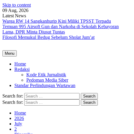
Skip to content
09 Aug, 2026
Latest News
Warga RW 14 Sangkanhurip Kini Miliki TPSST Terpadu
Temuan 995 Airsoft Gun dan Narkoba di Sekolah Kebayoran
Lama, DPR Minta Diusut Tuntas
Filosofi Memukul Bedug Sebelum Sholat Jum’at
Menu
Home
Redaksi
Kode Etik Jurnalistik
Pedoman Media Siber
Standar Perlindungan Wartawan
Search for:
Search for:
Home
2026
July
2