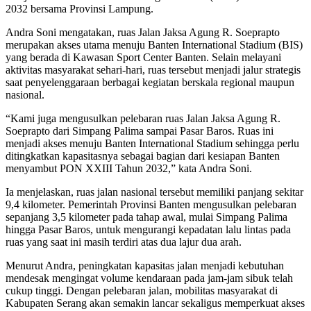
2032 bersama Provinsi Lampung.
Andra Soni mengatakan, ruas Jalan Jaksa Agung R. Soeprapto
merupakan akses utama menuju Banten International Stadium (BIS)
yang berada di Kawasan Sport Center Banten. Selain melayani
aktivitas masyarakat sehari-hari, ruas tersebut menjadi jalur strategis
saat penyelenggaraan berbagai kegiatan berskala regional maupun
nasional.
“Kami juga mengusulkan pelebaran ruas Jalan Jaksa Agung R.
Soeprapto dari Simpang Palima sampai Pasar Baros. Ruas ini
menjadi akses menuju Banten International Stadium sehingga perlu
ditingkatkan kapasitasnya sebagai bagian dari kesiapan Banten
menyambut PON XXIII Tahun 2032,” kata Andra Soni.
Ia menjelaskan, ruas jalan nasional tersebut memiliki panjang sekitar
9,4 kilometer. Pemerintah Provinsi Banten mengusulkan pelebaran
sepanjang 3,5 kilometer pada tahap awal, mulai Simpang Palima
hingga Pasar Baros, untuk mengurangi kepadatan lalu lintas pada
ruas yang saat ini masih terdiri atas dua lajur dua arah.
Menurut Andra, peningkatan kapasitas jalan menjadi kebutuhan
mendesak mengingat volume kendaraan pada jam-jam sibuk telah
cukup tinggi. Dengan pelebaran jalan, mobilitas masyarakat di
Kabupaten Serang akan semakin lancar sekaligus memperkuat akses