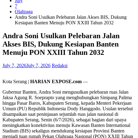
July
7
Olahraga
Andra Soni Usulkan Pelebaran Jalan Akses BIS, Dukung
Kesiapan Banten Menuju PON XXIII Tahun 2032
Andra Soni Usulkan Pelebaran Jalan
Akses BIS, Dukung Kesiapan Banten
Menuju PON XXIII Tahun 2032
July 7, 2026
July 7, 2026
Redaksi
Kota Serang |
HARIAN EXPOSE.com
—
Gubernur Banten, Andra Soni mengusulkan pelebaran ruas Jalan
Jaksa Agung R. Soeprapto yang menghubungkan Simpang Palima
hingga Pasar Baros, Kabupaten Serang, kepada Menteri Pekerjaan
Umum (PU) Republik Indonesia Dody Hanggodo. Usulan tersebut
disampaikan saat peninjauan sejumlah ruas jalan nasional di
Kabupaten Serang, Senin (6/7/2026), sebagai bagian dari upaya
meningkatkan konektivitas menuju Kawasan Banten International
Stadium (BIS) sekaligus mendukung kesiapan Provinsi Banten
menjadi tuan rumah Pekan Olahraga Nasional (PON) XXIII Tahun