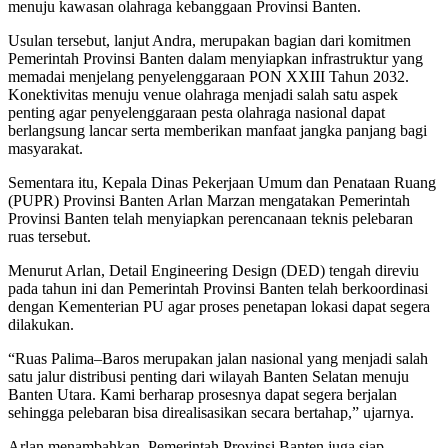
menuju kawasan olahraga kebanggaan Provinsi Banten.
Usulan tersebut, lanjut Andra, merupakan bagian dari komitmen
Pemerintah Provinsi Banten dalam menyiapkan infrastruktur yang
memadai menjelang penyelenggaraan PON XXIII Tahun 2032.
Konektivitas menuju venue olahraga menjadi salah satu aspek
penting agar penyelenggaraan pesta olahraga nasional dapat
berlangsung lancar serta memberikan manfaat jangka panjang bagi
masyarakat.
Sementara itu, Kepala Dinas Pekerjaan Umum dan Penataan Ruang
(PUPR) Provinsi Banten Arlan Marzan mengatakan Pemerintah
Provinsi Banten telah menyiapkan perencanaan teknis pelebaran
ruas tersebut.
Menurut Arlan, Detail Engineering Design (DED) tengah direviu
pada tahun ini dan Pemerintah Provinsi Banten telah berkoordinasi
dengan Kementerian PU agar proses penetapan lokasi dapat segera
dilakukan.
“Ruas Palima–Baros merupakan jalan nasional yang menjadi salah
satu jalur distribusi penting dari wilayah Banten Selatan menuju
Banten Utara. Kami berharap prosesnya dapat segera berjalan
sehingga pelebaran bisa direalisasikan secara bertahap,” ujarnya.
Arlan menambahkan, Pemerintah Provinsi Banten juga siap