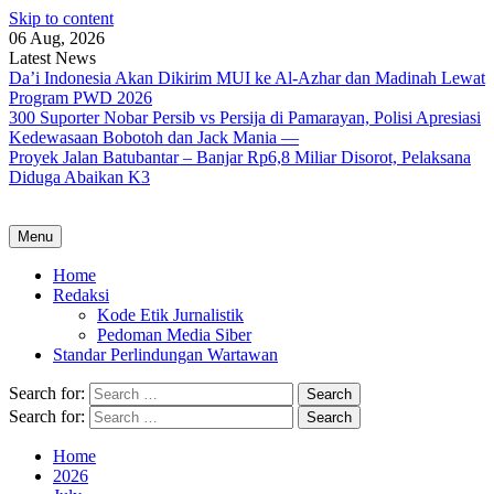
Skip to content
06 Aug, 2026
Latest News
Da’i Indonesia Akan Dikirim MUI ke Al-Azhar dan Madinah Lewat
Program PWD 2026
300 Suporter Nobar Persib vs Persija di Pamarayan, Polisi Apresiasi
Kedewasaan Bobotoh dan Jack Mania —
Proyek Jalan Batubantar – Banjar Rp6,8 Miliar Disorot, Pelaksana
Diduga Abaikan K3
Menu
Home
Redaksi
Kode Etik Jurnalistik
Pedoman Media Siber
Standar Perlindungan Wartawan
Search for:
Search for:
Home
2026