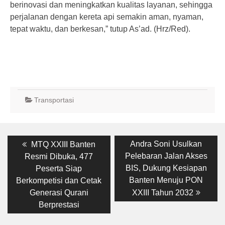
berinovasi dan meningkatkan kualitas layanan, sehingga
perjalanan dengan kereta api semakin aman, nyaman,
tepat waktu, dan berkesan,” tutup As’ad. (Hrz/Red).
Transportasi
Post
Previous
Next
Andra Soni Usulkan
MTQ XXIII Banten
post:
post:
navigation
Pelebaran Jalan Akses
Resmi Dibuka, 477
BIS, Dukung Kesiapan
Peserta Siap
Banten Menuju PON
Berkompetisi dan Cetak
Generasi Qurani
XXIII Tahun 2032
Berprestasi