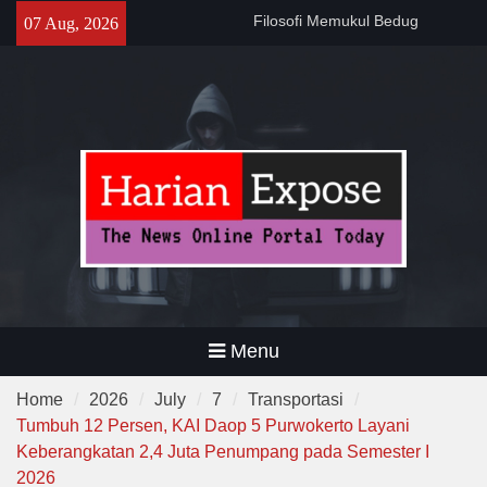
Skip
141 Tahun Stasiun Slawi : “Dari
07 Aug, 2026
to
Angkut Hasil Bumi hingga
content
Gerakkan Kehidupan
Masyarakat”
Temuan 995 Airsoft Gun dan
Narkoba di Sekolah Kebayoran
Lama, DPR Minta Diusut
Tuntas
Menu
Home
2026
July
7
Transportasi
Tumbuh 12 Persen, KAI Daop 5 Purwokerto Layani
Keberangkatan 2,4 Juta Penumpang pada Semester I
2026