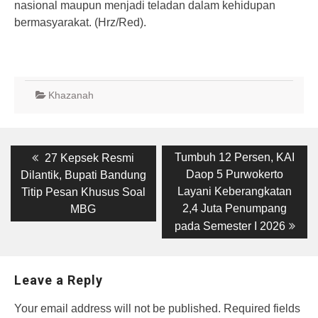
nasional maupun menjadi teladan dalam kehidupan
bermasyarakat. (Hrz/Red).
Khazanah
Post
Previous
Next
Tumbuh 12 Persen, KAI
27 Kepsek Resmi
post:
post:
navigation
Daop 5 Purwokerto
Dilantik, Bupati Bandung
Layani Keberangkatan
Titip Pesan Khusus Soal
2,4 Juta Penumpang
MBG
pada Semester I 2026
Leave a Reply
Your email address will not be published.
Required fields