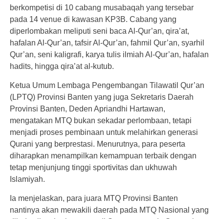
berkompetisi di 10 cabang musabaqah yang tersebar
pada 14 venue di kawasan KP3B. Cabang yang
diperlombakan meliputi seni baca Al-Qur’an, qira’at,
hafalan Al-Qur’an, tafsir Al-Qur’an, fahmil Qur’an, syarhil
Qur’an, seni kaligrafi, karya tulis ilmiah Al-Qur’an, hafalan
hadits, hingga qira’at al-kutub.
Ketua Umum Lembaga Pengembangan Tilawatil Qur’an
(LPTQ) Provinsi Banten yang juga Sekretaris Daerah
Provinsi Banten, Deden Apriandhi Hartawan,
mengatakan MTQ bukan sekadar perlombaan, tetapi
menjadi proses pembinaan untuk melahirkan generasi
Qurani yang berprestasi. Menurutnya, para peserta
diharapkan menampilkan kemampuan terbaik dengan
tetap menjunjung tinggi sportivitas dan ukhuwah
Islamiyah.
Ia menjelaskan, para juara MTQ Provinsi Banten
nantinya akan mewakili daerah pada MTQ Nasional yang