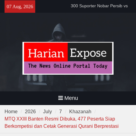
Bobotoh dan Jack Mania —
Skip
07 Aug, 2026
Proyek Jalan Batubantar –
to
Banjar Rp6,8 Miliar Disorot,
content
Pelaksana Diduga Abaikan K3
Da’i Indonesia Akan Dikirim
MUI ke Al-Azhar dan Madinah
Lewat Program PWD 2026
Menu
Home
2026
July
7
Khazanah
MTQ XXIII Banten Resmi Dibuka, 477 Peserta Siap
Berkompetisi dan Cetak Generasi Qurani Berprestasi