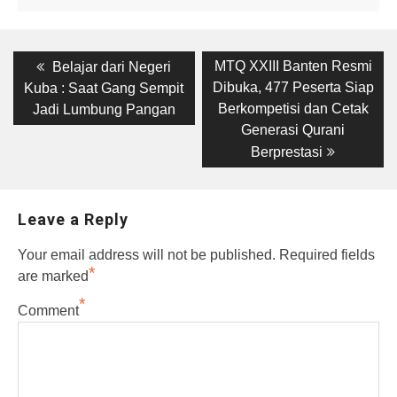
Post
Previous
Next
MTQ XXIII Banten Resmi
Belajar dari Negeri
post:
post:
navigation
Dibuka, 477 Peserta Siap
Kuba : Saat Gang Sempit
Berkompetisi dan Cetak
Jadi Lumbung Pangan
Generasi Qurani
Berprestasi
Leave a Reply
Your email address will not be published.
Required fields
*
are marked
*
Comment