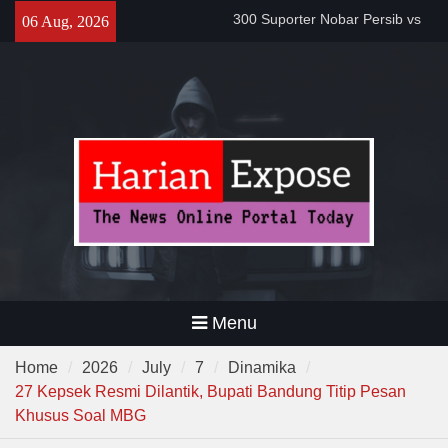
Bobotoh dan Jack Mania —
Skip
06 Aug, 2026
Proyek Jalan Batubantar –
to
Banjar Rp6,8 Miliar Disorot,
content
Pelaksana Diduga Abaikan K3
Da’i Indonesia Akan Dikirim
MUI ke Al-Azhar dan Madinah
Lewat Program PWD 2026
Menu
Home
2026
July
7
Dinamika
27 Kepsek Resmi Dilantik, Bupati Bandung Titip Pesan
Khusus Soal MBG