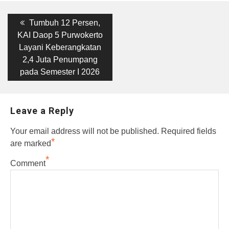
Post
Previous
Tumbuh 12 Persen,
post:
navigation
KAI Daop 5 Purwokerto
Layani Keberangkatan
2,4 Juta Penumpang
pada Semester I 2026
Leave a Reply
Your email address will not be published.
Required fields
*
are marked
*
Comment