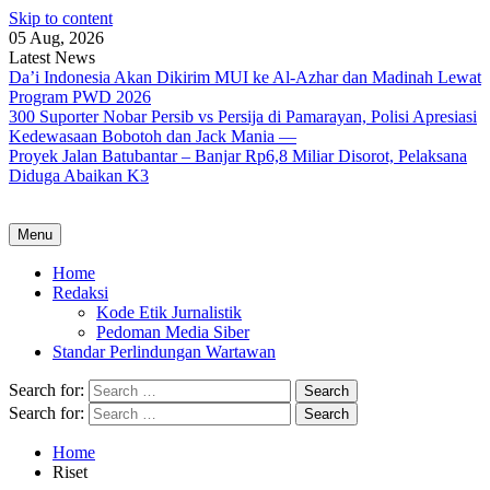
Skip to content
05 Aug, 2026
Latest News
Da’i Indonesia Akan Dikirim MUI ke Al-Azhar dan Madinah Lewat
Program PWD 2026
300 Suporter Nobar Persib vs Persija di Pamarayan, Polisi Apresiasi
Kedewasaan Bobotoh dan Jack Mania —
Proyek Jalan Batubantar – Banjar Rp6,8 Miliar Disorot, Pelaksana
Diduga Abaikan K3
Menu
Home
Redaksi
Kode Etik Jurnalistik
Pedoman Media Siber
Standar Perlindungan Wartawan
Search for:
Search for:
Home
Riset