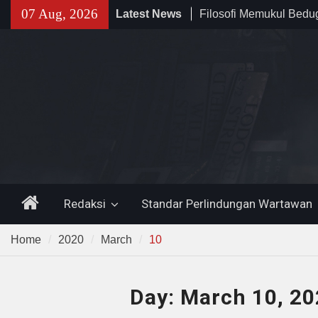
Skip
07 Aug, 2026
Latest News
Filosofi Memukul Bed
to
Sholat Jum’at
content
141 Tahun Stasiun Slawi
Angkut Hasil Bumi hin
Kehidupan Masyarakat
Temuan 995 Airsoft Gu
Narkoba di Sekolah K
Lama, DPR Minta Diusu
Home
Redaksi
Standar Perlindungan Wartawan
Home
2020
March
10
Day:
March 10, 20