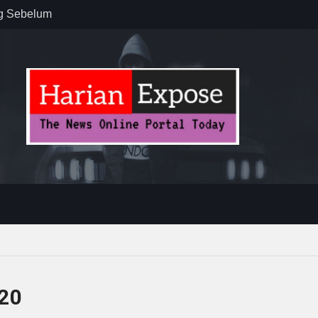
ug Sebelum
 : “Dari
gga Gerakkan
”
n dan
ebayoran
t Tuntas
20