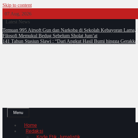
Skip to content
07 Aug, 2026
Latest News
Temuan 995 Airsoft Gun dan Narkoba di Sekolah Kebayoran Lama, 
Filosofi Memukul Bedug Sebelum Sholat Jum’at
141 Tahun Stasiun Slawi : “Dari Angkut Hasil Bumi hingga Gerakk
Menu
Home
Redaksi
Kode Etik Jurnalistik