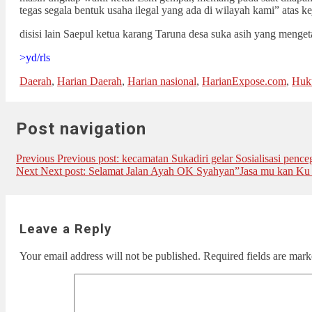
tegas segala bentuk usaha ilegal yang ada di wilayah kami” atas
disisi lain Saepul ketua karang Taruna desa suka asih yang menget
>yd/rls
Daerah
,
Harian Daerah
,
Harian nasional
,
HarianExpose.com
,
Huk
Post navigation
Previous
Previous post:
kecamatan Sukadiri gelar Sosialisasi penc
Next
Next post:
Selamat Jalan Ayah OK Syahyan”Jasa mu kan Ku
Leave a Reply
Your email address will not be published.
Required fields are mar