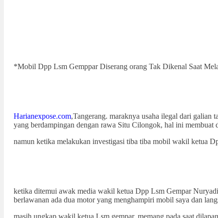
*Mobil Dpp Lsm Gemppar Diserang orang Tak Dikenal Saat Melak
Harianexpose.com
,Tangerang. maraknya usaha ilegal dari galian
yang berdampingan dengan rawa Situ Cilongok, hal ini membuat d
namun ketika melakukan investigasi tiba tiba mobil wakil ketua 
ketika ditemui awak media wakil ketua Dpp Lsm Gempar Nuryadi mem
berlawanan ada dua motor yang menghampiri mobil saya dan lang
masih ungkap wakil ketua Lsm gempar, memang pada saat dilapang