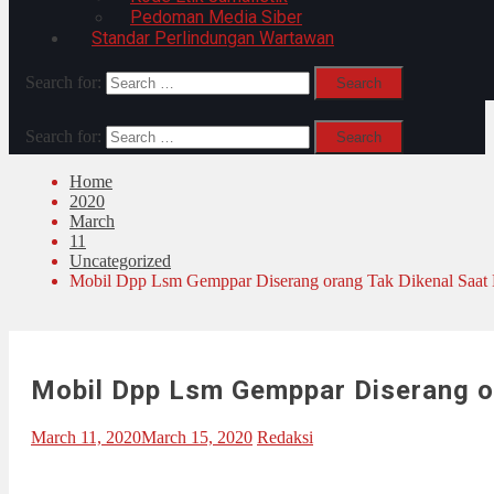
Pedoman Media Siber
Standar Perlindungan Wartawan
Search for:
Search for:
Home
2020
March
11
Uncategorized
Mobil Dpp Lsm Gemppar Diserang orang Tak Dikenal Saat Me
Mobil Dpp Lsm Gemppar Diserang or
March 11, 2020
March 15, 2020
Redaksi