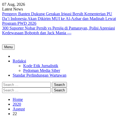
Skip
07 Aug, 2026
to
Latest News
content
Pemprov Banten Dukung Gerakan Irigasi Bersih Kementerian PU
Da’i Indonesia Akan Dikirim MUI ke Al-Azhar dan Madinah Lewat
Program PWD 2026
300 Suporter Nobar Persib vs Persija di Pamarayan, Polisi Apresiasi
Kedewasaan Bobotoh dan Jack Mania —
Menu
Home
Redaksi
Kode Etik Jurnalistik
Pedoman Media Siber
Standar Perlindungan Wartawan
Search
for:
Search
for:
Home
2020
August
22