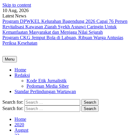
Skip to content
10 Aug, 2026
Latest News
Program DPWKEL Kelurahan Bagendung 2026 Capai 76 Persen
Revitalisasi Kawasan Ziarah Syekh Asnawi Caringin Untuk
Kemanfaatan Masyarakat dan Menjaga Nilai Sejarah
Program CKG Jemput Bola di Labuan, Ribuan Warga Antusias
Periksa Kesehatan
Menu
Home
Redaksi
Kode Etik Jurnalistik
Pedoman Media Siber
Standar Perlindungan Wartawan
Search for:
Search for:
Home
2020
August