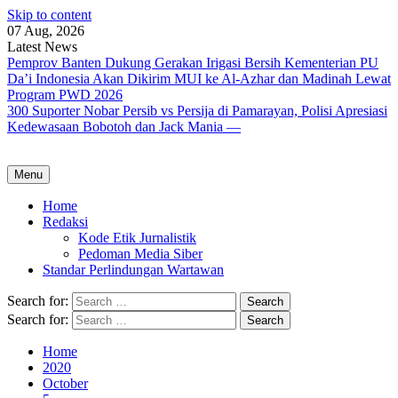
Skip to content
07 Aug, 2026
Latest News
Pemprov Banten Dukung Gerakan Irigasi Bersih Kementerian PU
Da’i Indonesia Akan Dikirim MUI ke Al-Azhar dan Madinah Lewat
Program PWD 2026
300 Suporter Nobar Persib vs Persija di Pamarayan, Polisi Apresiasi
Kedewasaan Bobotoh dan Jack Mania —
Menu
Home
Redaksi
Kode Etik Jurnalistik
Pedoman Media Siber
Standar Perlindungan Wartawan
Search for:
Search for:
Home
2020
October