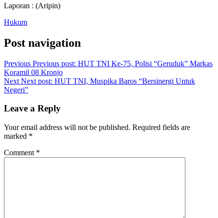
Laporan : (Aripin)
Hukum
Post navigation
Previous
Previous post:
HUT TNI Ke-75, Polisi “Geruduk” Markas
Koramil 08 Kronjo
Next
Next post:
HUT TNI, Muspika Baros “Bersinergi Untuk
Negeri”
Leave a Reply
Your email address will not be published.
Required fields are
marked
*
Comment
*