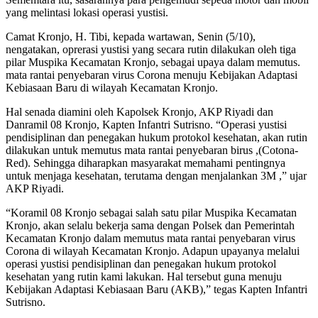
yang melintasi lokasi operasi yustisi.
Camat Kronjo, H. Tibi, kepada wartawan, Senin (5/10),
nengatakan, oprerasi yustisi yang secara rutin dilakukan oleh tiga
pilar Muspika Kecamatan Kronjo, sebagai upaya dalam memutus.
mata rantai penyebaran virus Corona menuju Kebijakan Adaptasi
Kebiasaan Baru di wilayah Kecamatan Kronjo.
Hal senada diamini oleh Kapolsek Kronjo, AKP Riyadi dan
Danramil 08 Kronjo, Kapten Infantri Sutrisno. “Operasi yustisi
pendisiplinan dan penegakan hukum protokol kesehatan, akan rutin
dilakukan untuk memutus mata rantai penyebaran birus ,(Cotona-
Red). Sehingga diharapkan masyarakat memahami pentingnya
untuk menjaga kesehatan, terutama dengan menjalankan 3M ,” ujar
AKP Riyadi.
“Koramil 08 Kronjo sebagai salah satu pilar Muspika Kecamatan
Kronjo, akan selalu bekerja sama dengan Polsek dan Pemerintah
Kecamatan Kronjo dalam memutus mata rantai penyebaran virus
Corona di wilayah Kecamatan Kronjo. Adapun upayanya melalui
operasi yustisi pendisiplinan dan penegakan hukum protokol
kesehatan yang rutin kami lakukan. Hal tersebut guna menuju
Kebijakan Adaptasi Kebiasaan Baru (AKB),” tegas Kapten Infantri
Sutrisno.