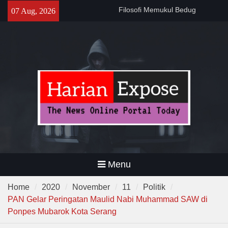
Skip
Sebelum Sholat Jum’at
07 Aug, 2026
to
141 Tahun Stasiun Slawi : “Dari
Angkut Hasil Bumi hingga
content
Gerakkan Kehidupan
Masyarakat”
Temuan 995 Airsoft Gun dan
Narkoba di Sekolah Kebayoran
Lama, DPR Minta Diusut
Tuntas
Menu
Home
2020
November
11
Politik
PAN Gelar Peringatan Maulid Nabi Muhammad SAW di
Ponpes Mubarok Kota Serang