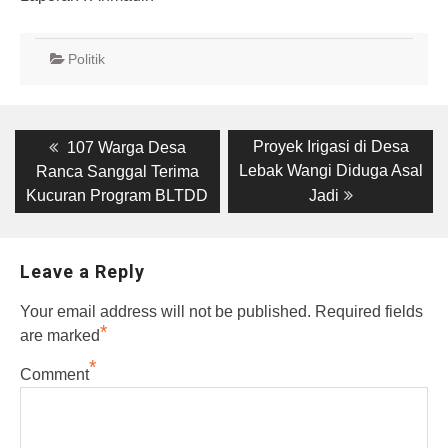
Politik
Post
Previous
Next
Proyek Irigasi di Desa
107 Warga Desa
post:
post:
navigation
Lebak Wangi Diduga Asal
Ranca Sanggal Terima
Kucuran Program BLTDD
Jadi
Leave a Reply
Your email address will not be published.
Required fields
*
are marked
*
Comment