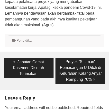
kepada pelaksana proyek yang mengabaikan
keselamatan kerja. Apalagi ketika pandemi Covid-19 ini.
Lemahnya pengawasan akan berdampak fatal pada
pembangunan yang pada akhirnya kualitas pekerjaan
tidak akan maksimal. (Agus).
Pendidikan
Post
Previous
Next
Proyek “Siluman”
Jabatan Camat
post:
post:
navigation
Pemasangan U-Ditch di
Kasemen Diserah
Kelurahan Kalang Anyar
Terimakan
Rampung 70%
Leave a Reply
Your email address will not be published.
Required fields