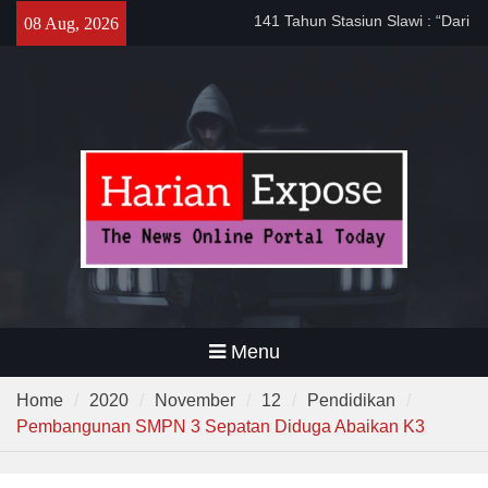
Skip
141 Tahun Stasiun Slawi : “Dari
08 Aug, 2026
to
Angkut Hasil Bumi hingga
content
Gerakkan Kehidupan
Masyarakat”
Temuan 995 Airsoft Gun dan
Narkoba di Sekolah Kebayoran
Lama, DPR Minta Diusut
Tuntas
Filosofi Memukul Bedug
Sebelum Sholat Jum’at
Menu
Home
2020
November
12
Pendidikan
Pembangunan SMPN 3 Sepatan Diduga Abaikan K3