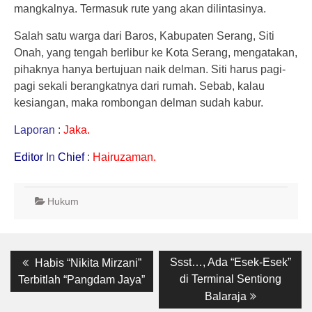
mangkalnya. Termasuk rute yang akan dilintasinya.
Salah satu warga dari Baros, Kabupaten Serang, Siti
Onah, yang tengah berlibur ke Kota Serang, mengatakan,
pihaknya hanya bertujuan naik delman. Siti harus pagi-
pagi sekali berangkatnya dari rumah. Sebab, kalau
kesiangan, maka rombongan delman sudah kabur.
Laporan
:
Jaka.
Editor
In
Chief
:
Hairuzaman.
Hukum
Post
Previous
Next
Ssst…, Ada “Esek-Esek”
Habis “Nikita Mirzani”
post:
post:
navigation
di Terminal Sentiong
Terbitlah “Pangdam Jaya”
Balaraja