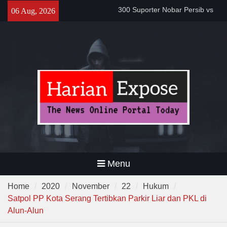
Bobotoh dan Jack Mania —
Skip
06 Aug, 2026
Proyek Jalan Batubantar –
to
Banjar Rp6,8 Miliar Disorot,
content
Pelaksana Diduga Abaikan K3
Da’i Indonesia Akan Dikirim
MUI ke Al-Azhar dan Madinah
Lewat Program PWD 2026
Menu
Home
2020
November
22
Hukum
Satpol PP Kota Serang Tertibkan Parkir Liar dan PKL di
Alun-Alun