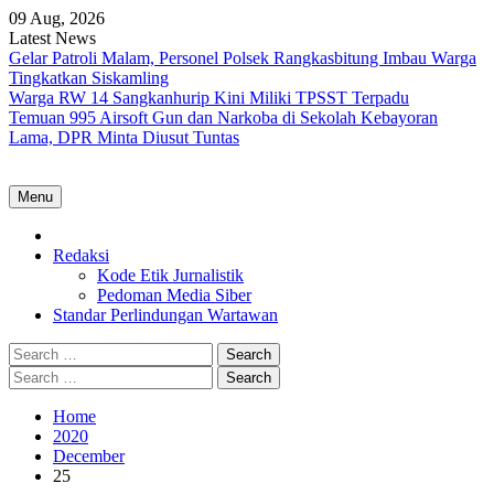
Skip
09 Aug, 2026
to
Latest News
content
Gelar Patroli Malam, Personel Polsek Rangkasbitung Imbau Warga
Tingkatkan Siskamling
Warga RW 14 Sangkanhurip Kini Miliki TPSST Terpadu
Temuan 995 Airsoft Gun dan Narkoba di Sekolah Kebayoran
Lama, DPR Minta Diusut Tuntas
Menu
Home
Redaksi
Kode Etik Jurnalistik
Pedoman Media Siber
Standar Perlindungan Wartawan
Search
for:
Search
for:
Home
2020
December
25