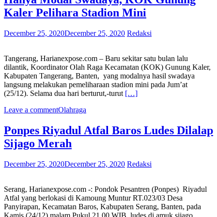
Kaler Pelihara Stadion Mini
December 25, 2020
December 25, 2020
Redaksi
Tangerang, Harianexpose.com – Baru sekitar satu bulan lalu
dilantik, Koordinator Olah Raga Kecamatan (KOK) Gunung Kaler,
Kabupaten Tangerang, Banten, yang modalnya hasil swadaya
langsung melakukan pemeliharaan stadion mini pada Jum’at
(25/12). Selama dua hari berturut,-turut
[…]
Leave a comment
Olahraga
Ponpes Riyadul Atfal Baros Ludes Dilalap
Sijago Merah
December 25, 2020
December 25, 2020
Redaksi
Serang, Harianexpose.com -: Pondok Pesantren (Ponpes) Riyadul
Atfal yang berlokasi di Kamoung Muntur RT.023/03 Desa
Panyirapan, Kecamatan Baros, Kabupaten Serang, Banten, pada
Kamis (24/12) malam Pukul 21.00.WIB, ludes di amuk sijago