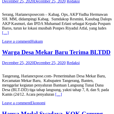
December 25, 2020
December 25, 2020
Redaksi
Serang, Harianexposecom – Kabag. Ops, AKP Yudha Hermawan
SH. MM, didampingi Kabag. Sumdakop Resmini, Kasubag Dalops
AKP Kasmuri, dan IPDA Muhamad Erlani sebagai Kepala Pospam
Baros, turun ke lokasi musibah Ponpes Riyadul Atfal, yang ludes
[…]
Leave a comment
Hukum
Warga Desa Mekar Baru Terima BLTDD
December 25, 2020
December 25, 2020
Redaksi
Tangerang, Harianexpose.com- Pemerintahan Desa Mekar Baru,
Kecamatan Mekar Baru, Kabupaten Tangerang, Banten,
menggelar kegiatan penyaluran Bantuan Langsung Tunai Dana
Desa (BLT-DD) tiga tahap langsung, yakni tahap 7, 8, dan 9, pada
Kamis (24/12. Acara penyaluran
[…]
Leave a comment
Ekonomi
Hanya Modal Swadaya, KOK Gunung