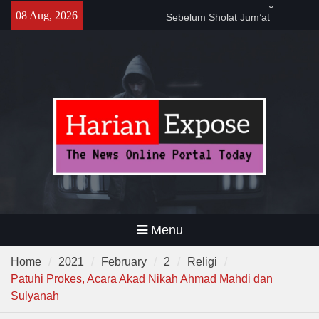
Skip
141 Tahun Stasiun Slawi : “Dari
08 Aug, 2026
to
Angkut Hasil Bumi hingga
content
Gerakkan Kehidupan
Masyarakat”
Temuan 995 Airsoft Gun dan
Narkoba di Sekolah Kebayoran
Lama, DPR Minta Diusut
Tuntas
Filosofi Memukul Bedug
Sebelum Sholat Jum’at
Menu
Home
2021
February
2
Religi
Patuhi Prokes, Acara Akad Nikah Ahmad Mahdi dan
Sulyanah