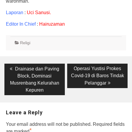
warohmah.
Laporan
:
Uci Sanusi.
Editor In Chief
:
Hairuzaman
Religi
Post
Previous
Next
Operasi Yustisi Prokes
Drainase dan Paving
post:
post:
navigation
Covid-19 di Baros Tindak
Block, Dominasi
Musrenbang Kelurahan
Pelanggar
Kepuren
Leave a Reply
Your email address will not be published.
Required fields
*
are marked