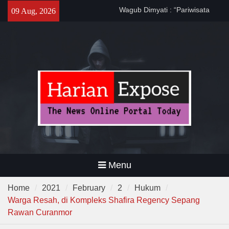
Skip
Dewa United Basketball
09 Aug, 2026
to
Academy Jadi Wadah
content
Pembinaan Talenta Muda
Banten
Program CKG Jemput Bola di
Labuan, Ribuan Warga
Antusias Periksa Kesehatan
Wagub Dimyati : “Pariwisata
Banten Harus Dipromosikan”
Menu
Home
2021
February
2
Hukum
Warga Resah, di Kompleks Shafira Regency Sepang
Rawan Curanmor