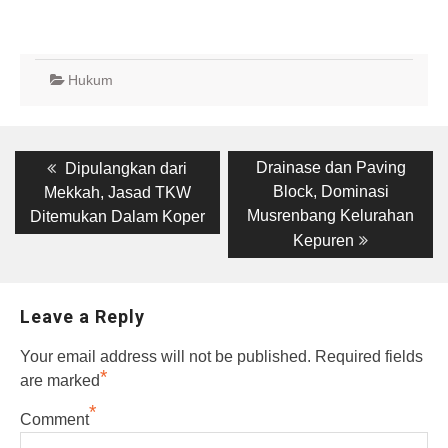
Hukum
Post
Previous
Next
Drainase dan Paving
Dipulangkan dari
post:
post:
navigation
Block, Dominasi
Mekkah, Jasad TKW
Musrenbang Kelurahan
Ditemukan Dalam Koper
Kepuren
Leave a Reply
Your email address will not be published.
Required fields
*
are marked
*
Comment