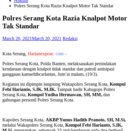
Hukum
Polres Serang Kota Razia Knalpot Motor Tak Standar
Polres Serang Kota Razia Knalpot Motor
Tak Standar
March 20, 2021
March 20, 2021
Redaksi
Kota Serang,
Harianexpose.
com –
Polres Serang Kota, Polda Banten, melaksanakan penindakan
kendaraan dengan knalpot tidak standar dan patroli antisipasi
gangguan kamseltibcarlantas, Jum’at malam, (19/3).
Kegiatan ini dipimpin langsung Wakapolres Serang Kota,
Kompol
Febi Harianto, S.IK. M.IK.
Tampak hadir Kabagops Polres
Serang Kota,
Kompol Yudha Hermawan, SH, MM,
dan
gabungan personil Polres Serang Kota.
Kapolres Serang Kota,
AKBP Yunus Hadith Pranoto, SH, M.Si,
melalui Wakapolres Serang Kota,
Kompol Febi Harianto, S.IK,
M.Si,
mengatakan, sebanyak 33 unit kendaraan roda dua berhasil