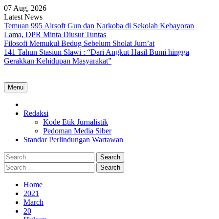
Skip
07 Aug, 2026
to
Latest News
content
Temuan 995 Airsoft Gun dan Narkoba di Sekolah Kebayoran
Lama, DPR Minta Diusut Tuntas
Filosofi Memukul Bedug Sebelum Sholat Jum’at
141 Tahun Stasiun Slawi : “Dari Angkut Hasil Bumi hingga
Gerakkan Kehidupan Masyarakat”
Menu
Home
Redaksi
Kode Etik Jurnalistik
Pedoman Media Siber
Standar Perlindungan Wartawan
Search
for:
Search
for:
Home
2021
March
20