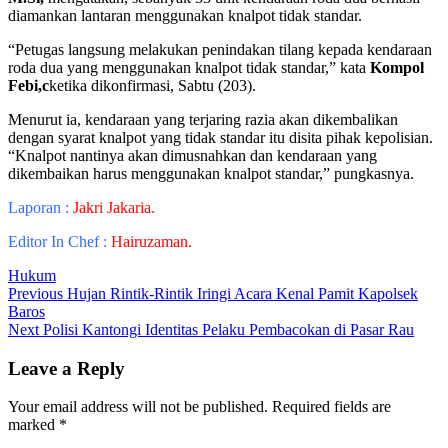
diamankan lantaran menggunakan knalpot tidak standar.
“Petugas langsung melakukan penindakan tilang kepada kendaraan
roda dua yang menggunakan knalpot tidak standar,” kata
Kompol
Febi,c
ketika dikonfirmasi, Sabtu (203).
Menurut ia, kendaraan yang terjaring razia akan dikembalikan
dengan syarat knalpot yang tidak standar itu disita pihak kepolisian.
“Knalpot nantinya akan dimusnahkan dan kendaraan yang
dikembaikan harus menggunakan knalpot standar,” pungkasnya.
Laporan :
Jakri Jakaria.
Editor In Chef :
Hairuzaman.
Hukum
Post
Previous
Previous
Hujan Rintik-Rintik Iringi Acara Kenal Pamit Kapolsek
post:
Baros
navigation
Next
Next
Polisi Kantongi Identitas Pelaku Pembacokan di Pasar Rau
post:
Leave a Reply
Your email address will not be published.
Required fields are
marked
*