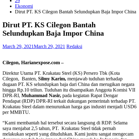
29
Ekonomi
Dirut PT. KS Cilegon Bantah Selundupkan Baja Impor China
Dirut PT. KS Cilegon Bantah
Selundupkan Baja Impor China
March 29, 2021
March 29, 2021
Redaksi
Cilegon,
Harianexpose.com –
Direktur Utama PT. Krakatau Steel (KS) Persero Tbk (Kota
Cilegon, Banten,
Silmy Karim,
menjawab tuduhan terhadap
dugaan PT. KS selundupkan baja dari China dan merugikan negara
hingga Rp.10 triliun. Tuduhan itu disampaikan Anggota Komisi VII
DPR-RI,
Muhammad Nasir,
pada kegiatan Rapat Dengar
Pendapat (RDP) DPR-RI terkait dukungan pemerintah terhadap PT.
Krakatau Steel dalam menurunkan harga gas industri menjadi USD6
per MMBTU.
“Kami membantah hal tersebut secara langsung di RDP. Selama
saya menjabat 2,5 tahun, PT. Krakatau Steel tidak pernah
melakukan seperti yang dituduhkan. Kami justru sangat mengecam