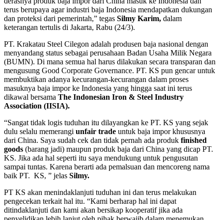
derasnya produk baja impor dari China masuk ke Indonesia dan
terus berupaya agar industri baja Indonesia mendapatkan dukungan
dan proteksi dari pemerintah,” tegas
Silmy Karim,
dalam
keterangan tertulis di Jakarta, Rabu (24/3).
PT. Krakatau Steel Cilegon adalah produsen baja nasional dengan
menyandang status sebagai perusahaan Badan Usaha Milik Negara
(BUMN). Di mana semua hal harus dilakukan secara transparan dan
mengusung Good Corporate Governance. PT. KS pun gencar untuk
membuktikan adanya kecurangan-kecurangan dalam proses
masuknya baja impor ke Indonesia yang hingga saat ini terus
dikawal bersama
The Indonesian Iron &
Steel Industry
Association (IISIA).
“Sangat tidak logis tuduhan itu dilayangkan ke PT. KS yang sejak
dulu selalu memerangi
unfair trade
untuk baja impor khususnya
dari China. Saya sudah cek dan tidak pernah ada produk
finished
goods
(barang jadi) maupun produk baja dari China yang dicap PT.
KS. Jika ada hal seperti itu saya mendukung untuk pengusutan
sampai tuntas. Karena berarti ada pemalsuan dan mencoreng nama
baik PT. KS, ” jelas
Silmy.
PT KS akan menindaklanjuti tuduhan ini dan terus melakukan
pengecekan terkait hal itu. “Kami berharap hal ini dapat
ditindaklanjuti dan kami akan bersikap kooperatif jika ada
penyelidikan lebih lanjut oleh pihak berwajib dalam menemukan