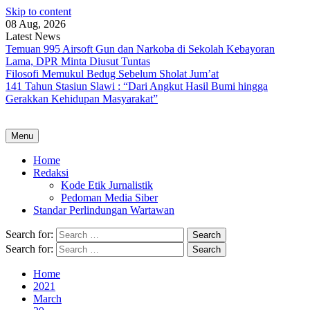
Skip to content
08 Aug, 2026
Latest News
Temuan 995 Airsoft Gun dan Narkoba di Sekolah Kebayoran
Lama, DPR Minta Diusut Tuntas
Filosofi Memukul Bedug Sebelum Sholat Jum’at
141 Tahun Stasiun Slawi : “Dari Angkut Hasil Bumi hingga
Gerakkan Kehidupan Masyarakat”
Menu
Home
Redaksi
Kode Etik Jurnalistik
Pedoman Media Siber
Standar Perlindungan Wartawan
Search for:
Search for:
Home
2021
March