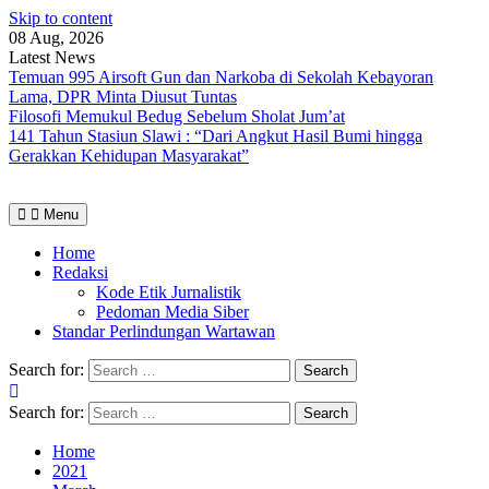
Skip to content
08 Aug, 2026
Latest News
Temuan 995 Airsoft Gun dan Narkoba di Sekolah Kebayoran
Lama, DPR Minta Diusut Tuntas
Filosofi Memukul Bedug Sebelum Sholat Jum’at
141 Tahun Stasiun Slawi : “Dari Angkut Hasil Bumi hingga
Gerakkan Kehidupan Masyarakat”
Menu
Home
Redaksi
Kode Etik Jurnalistik
Pedoman Media Siber
Standar Perlindungan Wartawan
Search for:
Search for:
Home
2021