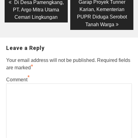
Post
Previous
Next
Garap Proyek Tunner
Di Desa Pamengkang,
post:
post:
navigation
Karian, Kementerian
PT. Argo Mitra Utama
PUPR Diduga Serobot
Cemari Lingkungan
Tanah Warga
Leave a Reply
Your email address will not be published.
Required fields
*
are marked
*
Comment