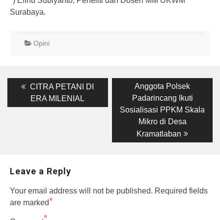
*) Effnu Subiyanto, Peneliti dan Dosen MM UKWM
Surabaya.
Opini
Post
Previous
Next
Anggota Polsek
CITRA PETANI DI
post:
post:
navigation
Padarincang Ikuti
ERA MILENIAL
Sosialisasi PPKM Skala
Mikro di Desa
Kramatlaban
Leave a Reply
Your email address will not be published.
Required fields
*
are marked
*