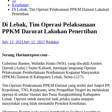
12
Kesehatan
Di Lebak, Tim Operasi Pelaksanaan PPKM Darurat Lakukan
Penertiban
Di Lebak, Tim Operasi Pelaksanaan
PPKM Darurat Lakukan Penertiban
July 12, 2021
July 12, 2021
Redaksi
Serang, Harianexpose.com
–
Gubernur Banten, Wahidin Halim (WH), yang diwakili Asisten
Daerah (Asda) I Septo Kalnadi, meninjau langsung Operasi
Pelaksanaan Pemberlakuan Pembatasan Kegiatan Masyarakat
(PPKM) Darurat di Kabupaten Lebak, Senin (12/7).
Tim Operasi Pelaksanaan PPKM Darurat yang terdiri dari Satpol PP,
Kepolisian, TNI, Kejaksaan, serta Pengadilan Negeri itu melakukan
operasi di sekitar Stasiun dan Pasar Rangkasbitung Kabupaten
Lebak. Operasi untuk menyisir baik pelaku usaha maupun
masyarakat yang tidak mematuhi Protokol Kesehatan.
“Pemprov Banten pada posisi memberikan fasilitasi koordinasi