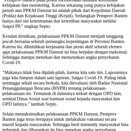
kebijakan dan monitoring. Karena sekarang yang punya kebijakan
penuh atas PPKM Darurat ini adalah pihak dari Kepolisian Daerah
(Polda) dan Kejaksaan Tinggi (Kejati). Sedangkan Pemprov Banten
hanya dari sisi ketentraman dan ketertiban masyarakat melalui
Satpol PP,” ungkap Septo.
Kendati demikian, pelaksanaan PPKM Darurat menjadi tanggung
jawab bersama seluruh pemangku kepentingan di Provinsi Banten.
Karena itu, dibutuhkan kerjasama dan peran aktif seluruh elemen
agar pelaksanaan PPKM Darurat ini bisa berjalan dengan maksimal.
Sehingga mampu menekan dan menurunkan angka penyebaran
Covid-19.
“Makanya tidak bisa dipilah-pilah, karena kita satu tim. Laporannya
juga kita himpun dalam satu laporan, Satgas Covid-19. Paling tidak
seminggu sekali secara berkala, kita dievaluasi oleh Badan Nasional
Penanggulangan Bencana (BNPB) tentang pelaksanaan-
pelaksanaan ini. Termasuk di dalamnya terkait dengan OPD lain,
semisal Dinas Sosial soal bantuan sosial kepada masyarakat dan
OPD lainnya,” tambah Septo.
Selain memaksimalkan pelaksanaan PPKM Darurat, Pemprov
Banten juga terus berupaya untuk melakukan vaksinasi secara
massif kepada masyarakat. Sehingga herd immunity masyarakat bisa
terbentuk dan diharapkan itu bisa menekan angka penyebaran