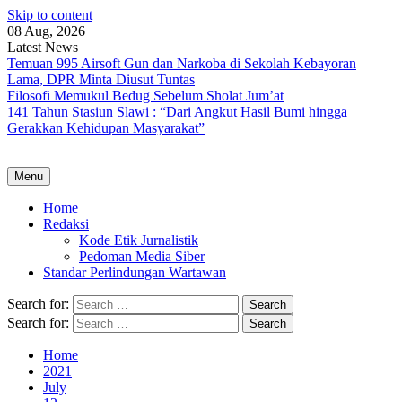
Skip to content
08 Aug, 2026
Latest News
Temuan 995 Airsoft Gun dan Narkoba di Sekolah Kebayoran
Lama, DPR Minta Diusut Tuntas
Filosofi Memukul Bedug Sebelum Sholat Jum’at
141 Tahun Stasiun Slawi : “Dari Angkut Hasil Bumi hingga
Gerakkan Kehidupan Masyarakat”
Menu
Home
Redaksi
Kode Etik Jurnalistik
Pedoman Media Siber
Standar Perlindungan Wartawan
Search for:
Search for:
Home
2021
July