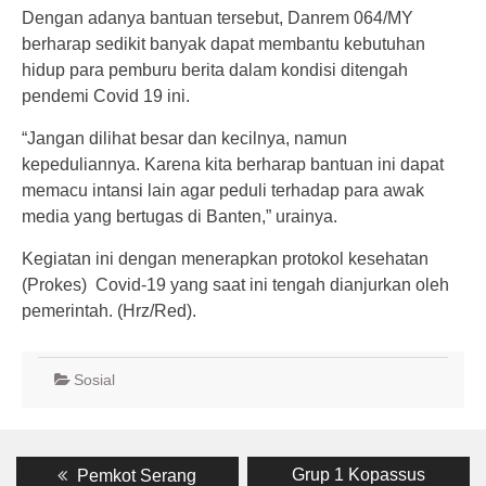
Dengan adanya bantuan tersebut, Danrem 064/MY
berharap sedikit banyak dapat membantu kebutuhan
hidup para pemburu berita dalam kondisi ditengah
pendemi Covid 19 ini.
“Jangan dilihat besar dan kecilnya, namun
kepeduliannya. Karena kita berharap bantuan ini dapat
memacu intansi lain agar peduli terhadap para awak
media yang bertugas di Banten,” urainya.
Kegiatan ini dengan menerapkan protokol kesehatan
(Prokes) Covid-19 yang saat ini tengah dianjurkan oleh
pemerintah. (Hrz/Red).
Sosial
Post
Previous
Next
Grup 1 Kopassus
Pemkot Serang