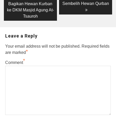
post:
post:
navigation
Sembelih Hewan Qurban
Bagikan Hewan Kurban
ke DKM Masjid Agung At-
Tsauroh
Leave a Reply
Your email address will not be published.
Required fields
*
are marked
*
Comment