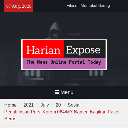
Skip
141 Tahun Stasiun Slawi : “Dari
07 Aug, 2026
to
Angkut Hasil Bumi hingga
content
Gerakkan Kehidupan
Masyarakat”
Temuan 995 Airsoft Gun dan
Narkoba di Sekolah Kebayoran
Lama, DPR Minta Diusut
Tuntas
Menu
Home
2021
July
20
Sosial
Peduli Insan Pers, Korem 064/MY Banten Bagikan Paket
Beras