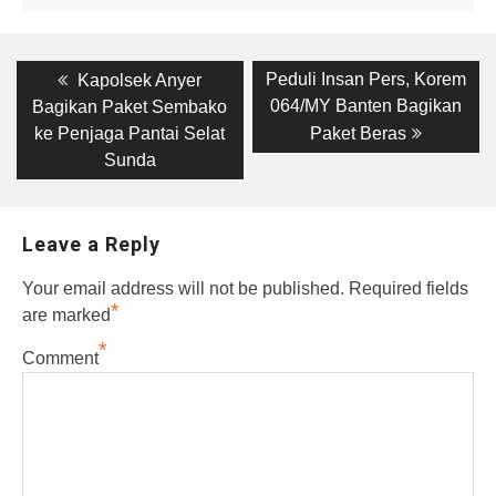
Post
Previous
Next
Peduli Insan Pers, Korem
Kapolsek Anyer
post:
post:
navigation
064/MY Banten Bagikan
Bagikan Paket Sembako
ke Penjaga Pantai Selat
Paket Beras
Sunda
Leave a Reply
Your email address will not be published.
Required fields
*
are marked
*
Comment