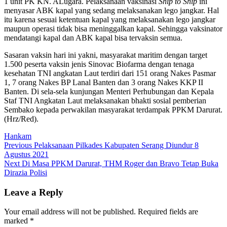
1 unit PK KN. ALugara. Pelaksanaan vaksinasi
Ship to Ship
ini
menyasar ABK kapal yang sedang melaksanakan lego jangkar. Hal
itu karena sesuai ketentuan kapal yang melaksanakan lego jangkar
maupun operasi tidak bisa meninggalkan kapal. Sehingga vaksinator
mendatangi kapal dan ABK kapal bisa tervaksin semua.
Sasaran vaksin hari ini yakni, masyarakat maritim dengan target
1.500 peserta vaksin jenis Sinovac Biofarma dengan tenaga
kesehatan TNI angkatan Laut terdiri dari 151 orang Nakes Pasmar
1, 7 orang Nakes BP Lanal Banten dan 3 orang Nakes KKP II
Banten. Di sela-sela kunjungan Menteri Perhubungan dan Kepala
Staf TNI Angkatan Laut melaksanakan bhakti sosial pemberian
Sembako kepada perwakilan masyarakat terdampak PPKM Darurat.
(Hrz/Red).
Hankam
Post
Previous
Previous
Pelaksanaan Pilkades Kabupaten Serang Diundur 8
post:
Agustus 2021
navigation
Next
Next
Di Masa PPKM Darurat, THM Roger dan Bravo Tetap Buka
post:
Dirazia Polisi
Leave a Reply
Your email address will not be published.
Required fields are
marked
*