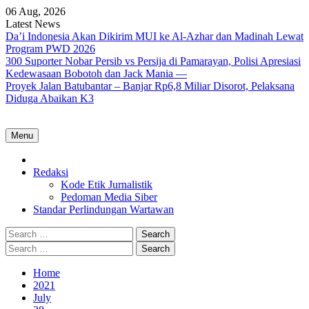
Skip
06 Aug, 2026
to
Latest News
content
Da’i Indonesia Akan Dikirim MUI ke Al-Azhar dan Madinah Lewat
Program PWD 2026
300 Suporter Nobar Persib vs Persija di Pamarayan, Polisi Apresiasi
Kedewasaan Bobotoh dan Jack Mania —
Proyek Jalan Batubantar – Banjar Rp6,8 Miliar Disorot, Pelaksana
Diduga Abaikan K3
Menu
Home
Redaksi
Kode Etik Jurnalistik
Pedoman Media Siber
Standar Perlindungan Wartawan
Search
for:
Search
for:
Home
2021
July