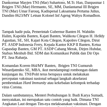
Dankormar Mayjen TNI (Mar) Suhartono, M.Tr. Han, Danpasmar 1
Brigjen TNI (Mar) Hermanto, SE, MM, Danlantamal III Brigjen
TNI (Mar) Umar Farouq, Kadispenal Laksamana Pertama Julius,
Dandim 0623/MY Letnan Kolonel Inf Ageng Wahyu Romadhon.
Tampak hadir pula, Pemerintah Gubernur Banten H. Wahidin
Halim, Kapolda Banten, Kajati Banten, Walikota Cilegon H. Helldy
Agustian, SE, SH, Kajari Kota Cilegon, Kapolres Cilegon, Dirut
PT. ASDP Indonesia Ferry, Kepala Kantor KKP II Banten, Ketua
Gapasdap Banten, GM PT. ASDP Cabang Merak, Dirjen Hubdar,
Stafsus Menhub Bid. SDM dan Komunikasi Publik dan Dir Ops
PT. Jasa Raharja.
Komandan Korem 064/MY Banten, Brigjen TNI Gumuruh
Winardjatmiko SE, MBA, ikut mendampingi rombongan dalam
kunjungan itu. TNI/Polri terus berupaya untuk melakukan
percepatan vaksinasi nasional sebagai langkah akselarasi
pembentukan
Hard Immunity
atau kekebalan kelompok terhadap
virus Corona.
Dalam sambutannya, Menteri Perhubungan Ir. Budi Karya Sumadi,
menyatakan, ini merupakan satu contoh yang baik. Dimana TNI
Angkatan Laut dengan Tim-nya melaksanakan vaksinasi. Dengan