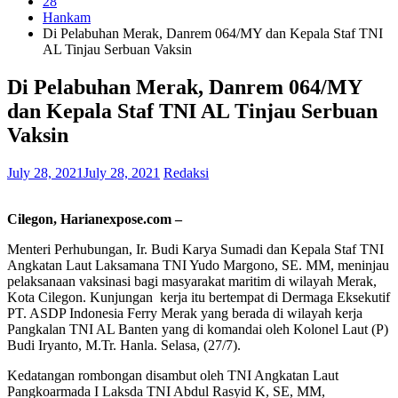
28
Hankam
Di Pelabuhan Merak, Danrem 064/MY dan Kepala Staf TNI
AL Tinjau Serbuan Vaksin
Di Pelabuhan Merak, Danrem 064/MY
dan Kepala Staf TNI AL Tinjau Serbuan
Vaksin
July 28, 2021
July 28, 2021
Redaksi
Cilegon, Harianexpose.com –
Menteri Perhubungan, Ir. Budi Karya Sumadi dan Kepala Staf TNI
Angkatan Laut Laksamana TNI Yudo Margono, SE. MM, meninjau
pelaksanaan vaksinasi bagi masyarakat maritim di wilayah Merak,
Kota Cilegon. Kunjungan kerja itu bertempat di Dermaga Eksekutif
PT. ASDP Indonesia Ferry Merak yang berada di wilayah kerja
Pangkalan TNI AL Banten yang di komandai oleh Kolonel Laut (P)
Budi Iryanto, M.Tr. Hanla. Selasa, (27/7).
Kedatangan rombongan disambut oleh TNI Angkatan Laut
Pangkoarmada I Laksda TNI Abdul Rasyid K, SE, MM,