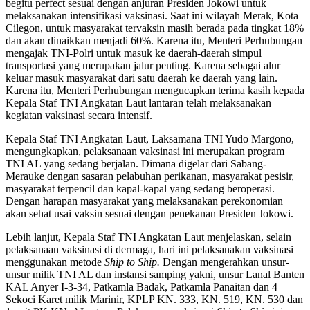
begitu perfect sesuai dengan anjuran Presiden Jokowi untuk
melaksanakan intensifikasi vaksinasi. Saat ini wilayah Merak, Kota
Cilegon, untuk masyarakat tervaksin masih berada pada tingkat 18%
dan akan dinaikkan menjadi 60%. Karena itu, Menteri Perhubungan
mengajak TNI-Polri untuk masuk ke daerah-daerah simpul
transportasi yang merupakan jalur penting. Karena sebagai alur
keluar masuk masyarakat dari satu daerah ke daerah yang lain.
Karena itu, Menteri Perhubungan mengucapkan terima kasih kepada
Kepala Staf TNI Angkatan Laut lantaran telah melaksanakan
kegiatan vaksinasi secara intensif.
Kepala Staf TNI Angkatan Laut, Laksamana TNI Yudo Margono,
mengungkapkan, pelaksanaan vaksinasi ini merupakan program
TNI AL yang sedang berjalan. Dimana digelar dari Sabang-
Merauke dengan sasaran pelabuhan perikanan, masyarakat pesisir,
masyarakat terpencil dan kapal-kapal yang sedang beroperasi.
Dengan harapan masyarakat yang melaksanakan perekonomian
akan sehat usai vaksin sesuai dengan penekanan Presiden Jokowi.
Lebih lanjut, Kepala Staf TNI Angkatan Laut menjelaskan, selain
pelaksanaan vaksinasi di dermaga, hari ini pelaksanakan vaksinasi
menggunakan metode
Ship to Ship.
Dengan mengerahkan unsur-
unsur milik TNI AL dan instansi samping yakni, unsur Lanal Banten
KAL Anyer I-3-34, Patkamla Badak, Patkamla Panaitan dan 4
Sekoci Karet milik Marinir, KPLP KN. 333, KN. 519, KN. 530 dan