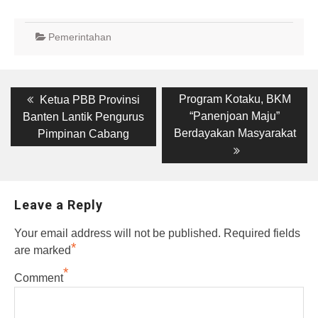
Pemerintahan
Post
Previous
Next
Program Kotaku, BKM
Ketua PBB Provinsi
post:
post:
navigation
“Panenjoan Maju”
Banten Lantik Pengurus
Berdayakan Masyarakat
Pimpinan Cabang
Leave a Reply
Your email address will not be published.
Required fields
*
are marked
*
Comment