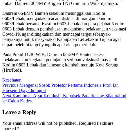
imbau Danrem 064/MY Brigjen TNI Gumuruh Winardjatmiko.
Danrem 064/MY Banten sebelum meninggalkan Kodim
0603/Lebak, mengadakan acara diskusi di ruangan Dandim
0603/Lebak bersama Kasdim 0603 Lebak dan para pejabat Kodim
0603 Lebak dengan pembahasan mekanisme pelaksanaan vaksinasi
Covid-19, agar ditingkatkan dan mencapai target sebanyak-
banyaknya untuk masyarakat Kabupaten LeLebakm Tujuan agar
dapat melebihi target yang dicapai oleh pemerintah.
Pada Pukul 11.30 WIB, Danrem 064/MY Banten selesai
melaksanakan kegiatan peninjauan serbuan vaksinasi massal di
Kodim 0603 Lebak dan langsung kembali menuju Kota Serang.
(Hrz/Red).
Kesehatan
Post
Previous
Previous
Mengenal Sosok Profesor Pertama Indonesia Prof. Dr.
post:
Hoesein Djayadiningrat
navigation
Next
Next
Kantibmas Agar Kondusif, Kapolsek Padarincang Silaturahmi
post:
ke Calon Kades
Leave a Reply
Your email address will not be published.
Required fields are
marked
*