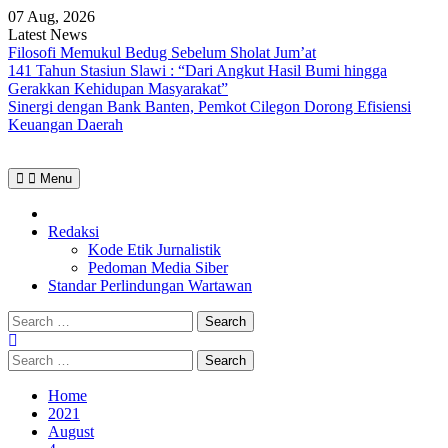
Skip
07 Aug, 2026
to
Latest News
content
Filosofi Memukul Bedug Sebelum Sholat Jum’at
141 Tahun Stasiun Slawi : “Dari Angkut Hasil Bumi hingga
Gerakkan Kehidupan Masyarakat”
Sinergi dengan Bank Banten, Pemkot Cilegon Dorong Efisiensi
Keuangan Daerah
Menu
Home
Redaksi
Kode Etik Jurnalistik
Pedoman Media Siber
Standar Perlindungan Wartawan
Search
for:
Search
for:
Home
2021
August