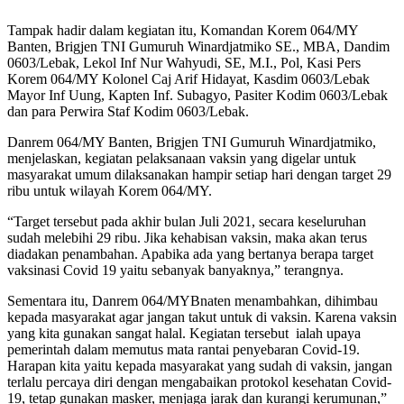
Tampak hadir dalam kegiatan itu, Komandan Korem 064/MY
Banten, Brigjen TNI Gumuruh Winardjatmiko SE., MBA, Dandim
0603/Lebak, Lekol Inf Nur Wahyudi, SE, M.I., Pol, Kasi Pers
Korem 064/MY Kolonel Caj Arif Hidayat, Kasdim 0603/Lebak
Mayor Inf Uung, Kapten Inf. Subagyo, Pasiter Kodim 0603/Lebak
dan para Perwira Staf Kodim 0603/Lebak.
Danrem 064/MY Banten, Brigjen TNI Gumuruh Winardjatmiko,
menjelaskan, kegiatan pelaksanaan vaksin yang digelar untuk
masyarakat umum dilaksanakan hampir setiap hari dengan target 29
ribu untuk wilayah Korem 064/MY.
“Target tersebut pada akhir bulan Juli 2021, secara keseluruhan
sudah melebihi 29 ribu. Jika kehabisan vaksin, maka akan terus
diadakan penambahan. Apabika ada yang bertanya berapa target
vaksinasi Covid 19 yaitu sebanyak banyaknya,” terangnya.
Sementara itu, Danrem 064/MYBnaten menambahkan, dihimbau
kepada masyarakat agar jangan takut untuk di vaksin. Karena vaksin
yang kita gunakan sangat halal. Kegiatan tersebut ialah upaya
pemerintah dalam memutus mata rantai penyebaran Covid-19.
Harapan kita yaitu kepada masyarakat yang sudah di vaksin, jangan
terlalu percaya diri dengan mengabaikan protokol kesehatan Covid-
19, tetap gunakan masker, menjaga jarak dan kurangi kerumunan,”