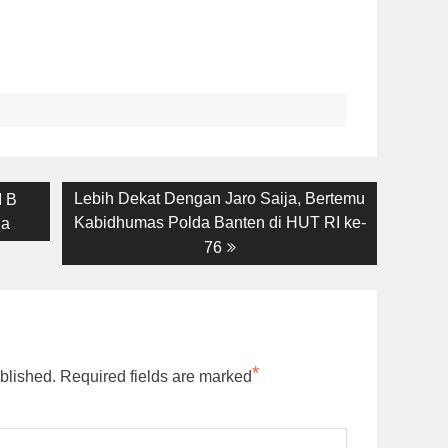
Next
Lebih Dekat Dengan Jaro Saija, Bertemu
I B
post:
Kabidhumas Polda Banten di HUT RI ke-
na
76
*
blished.
Required fields are marked