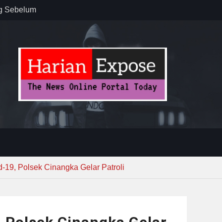
 : “Dari
gga Gerakkan
”
n dan
ebayoran
t Tuntas
-19, Polsek Cinangka Gelar Patroli