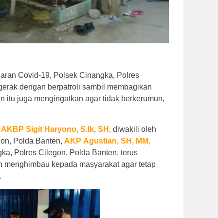
ran Covid-19, Polsek Cinangka, Polres
rgerak dengan berpatroli sambil membagikan
n itu juga mengingatkan agar tidak berkerumun,
,
AKBP
Sigit
Haryono, S.Ik, SH,
diwakili oleh
gon, Polda Banten,
AKP
Agustian,
SH,
MM,
a, Polres Cilegon, Polda Banten, terus
n menghimbau kepada masyarakat agar tetap
.