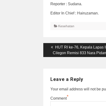
Reporter : Sudana.
Editor In Chief : Hairuzaman.
Kesehatan
Post
Previous
HUT RI ke-76, Kepala Lapas I
post:
Cilegon Remisi 833 Nara Pida
navigation
Leave a Reply
Your email address will not be pu
*
Comment