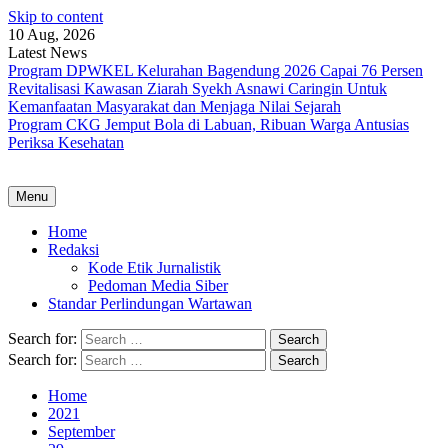
Skip to content
10 Aug, 2026
Latest News
Program DPWKEL Kelurahan Bagendung 2026 Capai 76 Persen
Revitalisasi Kawasan Ziarah Syekh Asnawi Caringin Untuk
Kemanfaatan Masyarakat dan Menjaga Nilai Sejarah
Program CKG Jemput Bola di Labuan, Ribuan Warga Antusias
Periksa Kesehatan
Menu
Home
Redaksi
Kode Etik Jurnalistik
Pedoman Media Siber
Standar Perlindungan Wartawan
Search for:
Search for:
Home
2021
September