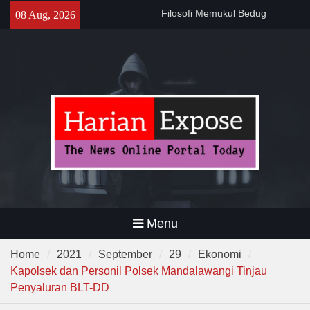
Sebelum Sholat Jum’at
Skip
08 Aug, 2026
141 Tahun Stasiun Slawi : “Dari
to
Angkut Hasil Bumi hingga
content
Gerakkan Kehidupan
Masyarakat”
Temuan 995 Airsoft Gun dan
Narkoba di Sekolah Kebayoran
Lama, DPR Minta Diusut
Tuntas
Menu
Home
2021
September
29
Ekonomi
Kapolsek dan Personil Polsek Mandalawangi Tinjau
Penyaluran BLT-DD