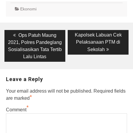
Ekonomi
Post
Previous
Next
Kapolsek Labuan Cek
Ops Patuh Maung
post:
post:
navigation
Pelaksanaan PTM di
2021, Polres Pandeglang
Sosialisasikan Tata Tertib
Sekolah
Lalu Lintas
Leave a Reply
Your email address will not be published.
Required fields
*
are marked
*
Comment