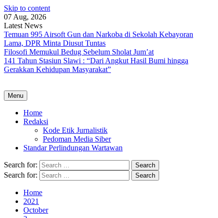
Skip to content
07 Aug, 2026
Latest News
Temuan 995 Airsoft Gun dan Narkoba di Sekolah Kebayoran
Lama, DPR Minta Diusut Tuntas
Filosofi Memukul Bedug Sebelum Sholat Jum’at
141 Tahun Stasiun Slawi : “Dari Angkut Hasil Bumi hingga
Gerakkan Kehidupan Masyarakat”
Menu
Home
Redaksi
Kode Etik Jurnalistik
Pedoman Media Siber
Standar Perlindungan Wartawan
Search for:
Search for:
Home
2021
October