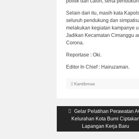
politik dari calon, serta penduk
Selain dari itu, masih kata Kap
seluruh pendukung dan simpatis
melakukan kegiatan kampanye un
Jadikan Kecamatan Cimanggu aman
Corona.
Reportase : Oki.
Editor In Chief : Hairuzaman.
Kantibmas
Post
Previous
Gelar Pelatihan Perawatan A
post:
Kelurahan Kota Bumi Ciptaka
navigation
Lapangan Kerja Baru