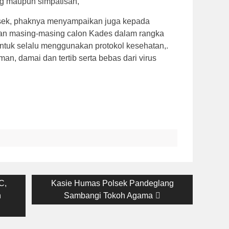
ung maupun simpatisan,
olsek, phaknya menyampaikan juga kepada
an masing-masing calon Kades dalam rangka
tuk selalu menggunakan protokol kesehatan,.
, damai dan tertib serta bebas dari virus
Next
C,
Kasie Humas Polsek Pandeglang
post:
n
Sambangi Tokoh Agama