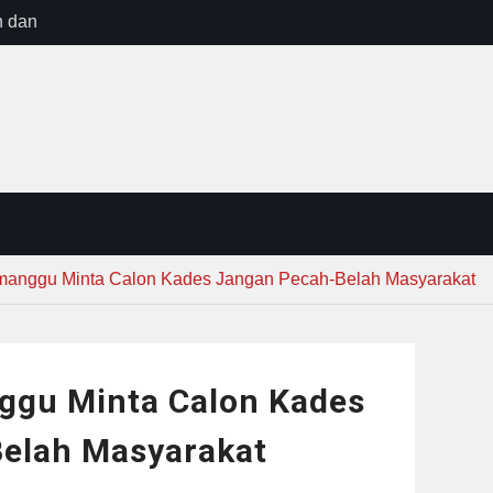
n dan
ebayoran
t Tuntas
ug Sebelum
 : “Dari
gga Gerakkan
”
manggu Minta Calon Kades Jangan Pecah-Belah Masyarakat
ggu Minta Calon Kades
elah Masyarakat