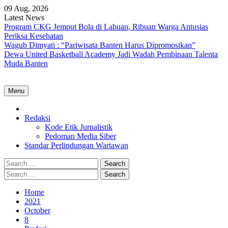
Skip
09 Aug, 2026
to
Latest News
content
Program CKG Jemput Bola di Labuan, Ribuan Warga Antusias
Periksa Kesehatan
Wagub Dimyati : “Pariwisata Banten Harus Dipromosikan”
Dewa United Basketball Academy Jadi Wadah Pembinaan Talenta
Muda Banten
Menu
Home
Redaksi
Kode Etik Jurnalistik
Pedoman Media Siber
Standar Perlindungan Wartawan
Search
for:
Search
for:
Home
2021
October
8