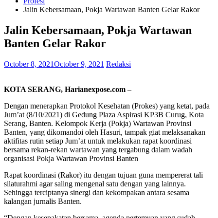
Profesi
Jalin Kebersamaan, Pokja Wartawan Banten Gelar Rakor
Jalin Kebersamaan, Pokja Wartawan
Banten Gelar Rakor
October 8, 2021
October 9, 2021
Redaksi
KOTA SERANG, Harianexpose.com
–
Dengan menerapkan Protokol Kesehatan (Prokes) yang ketat, pada
Jum’at (8/10/2021) di Gedung Plaza Aspirasi KP3B Curug, Kota
Serang, Banten. Kelompok Kerja (Pokja) Wartawan Provinsi
Banten, yang dikomandoi oleh Hasuri, tampak giat melaksanakan
aktifitas rutin setiap Jum’at untuk melakukan rapat koordinasi
bersama rekan-rekan wartawan yang tergabung dalam wadah
organisasi Pokja Wartawan Provinsi Banten
Rapat koordinasi (Rakor) itu dengan tujuan guna mempererat tali
silaturahmi agar saling mengenal satu dengan yang lainnya.
Sehingga terciptanya sinergi dan kekompakan antara sesama
kalangan jurnalis Banten.
“Dengan kesepakatan bersama, agenda pertemuan yang sudah