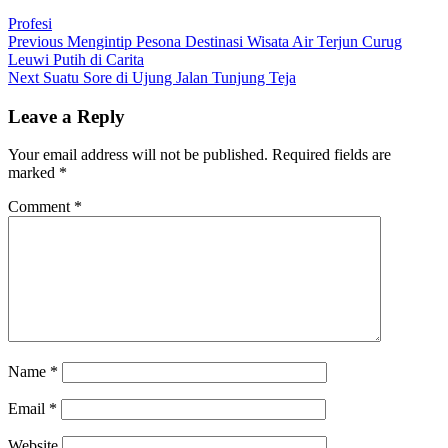
Profesi
Post
Previous
Previous
Mengintip Pesona Destinasi Wisata Air Terjun Curug
post:
Leuwi Putih di Carita
navigation
Next
Next
Suatu Sore di Ujung Jalan Tunjung Teja
post:
Leave a Reply
Your email address will not be published.
Required fields are
marked
*
Comment
*
Name
*
Email
*
Website