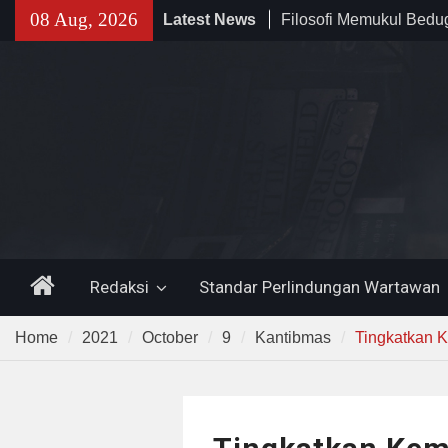
Skip
08 Aug, 2026
Filosofi Memukul Bed
Latest News
to
Sholat Jum’at
content
141 Tahun Stasiun Slawi
Angkut Hasil Bumi hin
Kehidupan Masyarakat
Temuan 995 Airsoft Gu
Narkoba di Sekolah K
Lama, DPR Minta Diusu
Home
Redaksi
Standar Perlindungan Wartawan
Home
2021
October
9
Kantibmas
Tingkatkan 