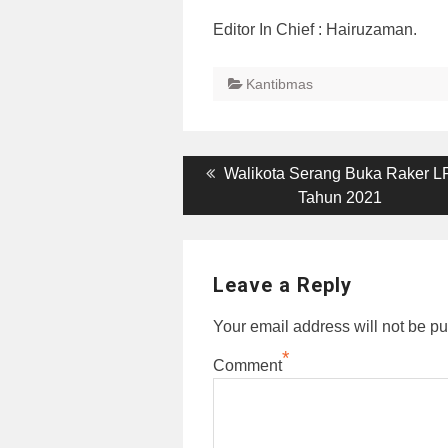
Editor In Chief : Hairuzaman.
Kantibmas
Post
Previous
Walikota Serang Buka Raker 
post:
Tahun 2021
navigation
Leave a Reply
Your email address will not be pu
*
Comment