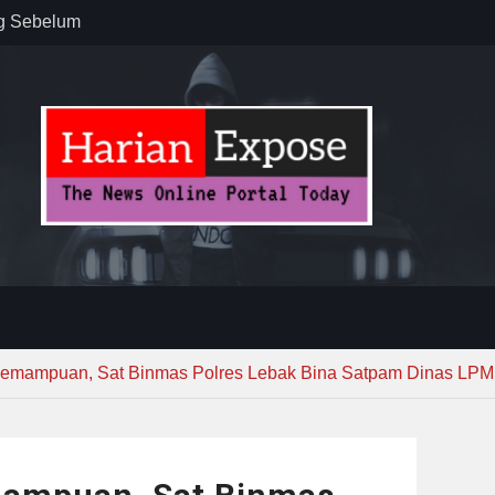
ug Sebelum
 : “Dari
gga Gerakkan
”
n dan
ebayoran
t Tuntas
Kemampuan, Sat Binmas Polres Lebak Bina Satpam Dinas LP