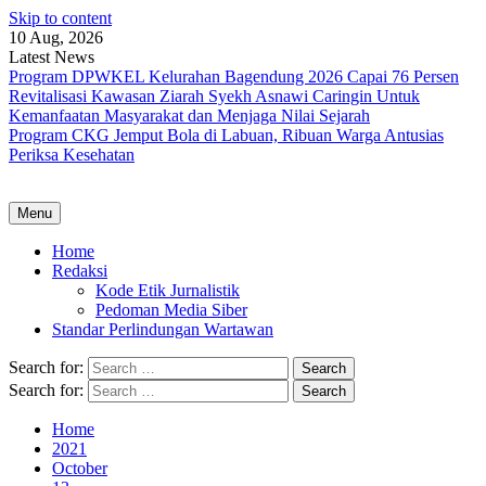
Skip to content
10 Aug, 2026
Latest News
Program DPWKEL Kelurahan Bagendung 2026 Capai 76 Persen
Revitalisasi Kawasan Ziarah Syekh Asnawi Caringin Untuk
Kemanfaatan Masyarakat dan Menjaga Nilai Sejarah
Program CKG Jemput Bola di Labuan, Ribuan Warga Antusias
Periksa Kesehatan
Menu
Home
Redaksi
Kode Etik Jurnalistik
Pedoman Media Siber
Standar Perlindungan Wartawan
Search for:
Search for:
Home
2021
October