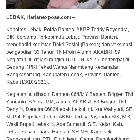
LEBAK,
Harianexpose.com
–
Kapolres Lebak, Polda Banten, AKBP Teddy Rayendra,
SIK, bersama Forkopimda Lebak, Provinsi Banten,
menghadiri kegiatan Bakti Sosial (Baksos) dan vaksinasi
pengabdian 33 Tahun TNI-Polri Alumni AKABRI ’89.
Kegiatan itu dalam rangka HUT TNI ke-76, bertempat di
Gedung KPRI Tekad Waras Narimbang Kecamatan
Rangkasbitung, Kabupaten Lebak, Provinsi Banten.
Rabu (13/10/2021).
Kegiatan itu dihadiri Danrem 064/MY Banten, Brigjen TNI
Yunianto, S.Sos., MM, Alumni AKABRI ’89 Brigjen TNI
Deny H, Dandim 0603/Lebak Letkol Inf. Nur Wahyudi, SE,
MI.Pol, Kapolres Lebak AKBP Teddy Rayendra SIK, MIK.
Wakil Bupati Lebak H. Ade Sumardi, S.E. Kejari Kab.
Lebak Sulvia Triana Hapsari, SH MH, Kapolsek
Rangkasbitung IPTU Pipih Iwan, Camat Rangkasbitung