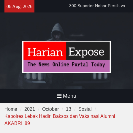
Skip
300 Suporter Nobar Persib vs
06 Aug, 2026
to
Persija di Pamarayan, Polisi
content
Apresiasi Kedewasaan
Bobotoh dan Jack Mania —
Proyek Jalan Batubantar –
Banjar Rp6,8 Miliar Disorot,
Pelaksana Diduga Abaikan K3
Da’i Indonesia Akan Dikirim
MUI ke Al-Azhar dan Madinah
Lewat Program PWD 2026
Menu
Home
2021
October
13
Sosial
Kapolres Lebak Hadiri Baksos dan Vaksinasi Alumni
AKABRI ’89