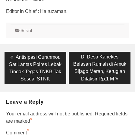
Editor In Chief : Hairuzaman.
Sosial
Post
Previous
Next
Di Desa Kanekes
Antisipasi Curanmor,
post:
post:
navigation
Belasan Rumah di Amuk
Sat Lantas Polres Lebak
Sijago Merah, Kerugian
Tindak Tegas TNKB Tak
Sesuai STNK
Ditaksir Rp.1 M
Leave a Reply
Your email address will not be published.
Required fields
*
are marked
*
Comment