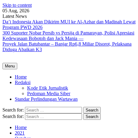
Skip to content
05 Aug, 2026
Latest News
Da’i Indonesia Akan Dikirim MUI ke Al-Azhar dan Madinah Lewat
Program PWD 2026
300 Suporter Nobar Persib vs Persija di Pamarayan, Polisi Apresiasi
Kedewasaan Bobotoh dan Jack Mania —
Proyek Jalan Batubantar – Banjar Rp6,8 Miliar Disorot, Pelaksana
Diduga Abaikan K3
Menu
Home
Redaksi
Kode Etik Jurnalistik
Pedoman Media Siber
Standar Perlindungan Wartawan
Search for:
Search for:
Home
2021