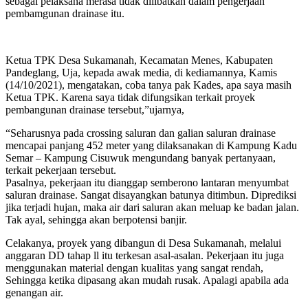
sebagai pelaksana merasa tidak dilibatkan dalam pengerjaan
pembamgunan drainase itu.
Ketua TPK Desa Sukamanah, Kecamatan Menes, Kabupaten
Pandeglang, Uja, kepada awak media, di kediamannya, Kamis
(14/10/2021), mengatakan, coba tanya pak Kades, apa saya masih
Ketua TPK. Karena saya tidak difungsikan terkait proyek
pembangunan drainase tersebut,”ujarnya,
“Seharusnya pada crossing saluran dan galian saluran drainase
mencapai panjang 452 meter yang dilaksanakan di Kampung Kadu
Semar – Kampung Cisuwuk mengundang banyak pertanyaan,
terkait pekerjaan tersebut.
Pasalnya, pekerjaan itu dianggap semberono lantaran menyumbat
saluran drainase. Sangat disayangkan batunya ditimbun. Diprediksi
jika terjadi hujan, maka air dari saluran akan meluap ke badan jalan.
Tak ayal, sehingga akan berpotensi banjir.
Celakanya, proyek yang dibangun di Desa Sukamanah, melalui
anggaran DD tahap ll itu terkesan asal-asalan. Pekerjaan itu juga
menggunakan material dengan kualitas yang sangat rendah,
Sehingga ketika dipasang akan mudah rusak. Apalagi apabila ada
genangan air.