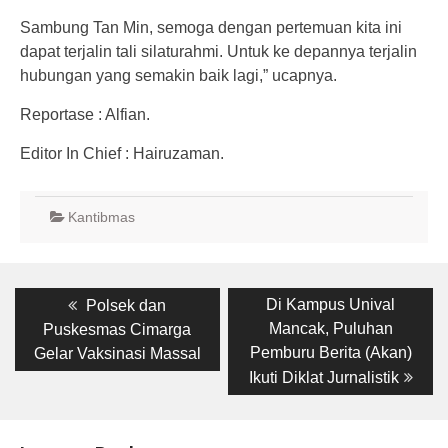
Sambung Tan Min, semoga dengan pertemuan kita ini
dapat terjalin tali silaturahmi. Untuk ke depannya terjalin
hubungan yang semakin baik lagi,” ucapnya.
Reportase : Alfian.
Editor In Chief : Hairuzaman.
Kantibmas
Post
Previous
Next
Di Kampus Unival
Polsek dan
post:
post:
navigation
Mancak, Puluhan
Puskesmas Cimarga
Pemburu Berita (Akan)
Gelar Vaksinasi Massal
Ikuti Diklat Jurnalistik