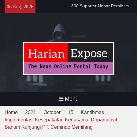
Skip
Proyek Jalan Batubantar –
06 Aug, 2026
to
Banjar Rp6,8 Miliar Disorot,
content
Pelaksana Diduga Abaikan K3
Da’i Indonesia Akan Dikirim
MUI ke Al-Azhar dan Madinah
Lewat Program PWD 2026
300 Suporter Nobar Persib vs
Persija di Pamarayan, Polisi
Apresiasi Kedewasaan
Bobotoh dan Jack Mania —
Menu
Home
2021
October
15
Kantibmas
Implementasi Kesepakatan Kerjasama, Dirpamobvit
Banten Kunjungi PT. Cemindo Gemilang