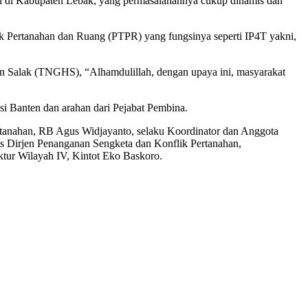
si di Kabupaten Lebak, yang permasalahannya cukup dinamis dan
 Pertanahan dan Ruang (PTPR) yang fungsinya seperti IP4T yakni,
n Salak (TNGHS), “Alhamdulillah, dengan upaya ini, masyarakat
si Banten dan arahan dari Pejabat Pembina.
rtanahan, RB Agus Widjayanto, selaku Koordinator dan Anggota
 Dirjen Penanganan Sengketa dan Konflik Pertanahan,
ktur Wilayah IV, Kintot Eko Baskoro.