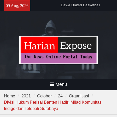
Pembinaan Talenta Muda
Skip
09 Aug, 2026
Banten
to
Gelar Patroli Malam, Personel
content
Polsek Rangkasbitung Imbau
Warga Tingkatkan Siskamling
Wagub Dimyati : “Pariwisata
Banten Harus Dipromosikan”
Menu
Home
2021
October
24
Organisasi
Divisi Hukum Perisai Banten Hadiri Milad Komunitas
Indigo dan Telepati Surabaya