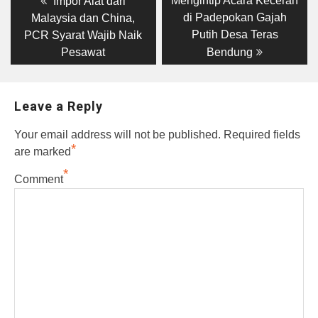
Mengintip Acara Keceran
Impor Alat dari
post:
post:
navigation
di Padepokan Gajah
Malaysia dan China,
Putih Desa Teras
PCR Syarat Wajib Naik
Pesawat
Bendung
Leave a Reply
Your email address will not be published.
Required fields
*
are marked
*
Comment