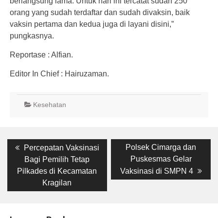
berlangsung lama. Untuk hari ini tercatat sudah 250
orang yang sudah terdaftar dan sudah divaksin, baik
vaksin pertama dan kedua juga di layani disini,”
pungkasnya.
Reportase : Alfian.
Editor In Chief : Hairuzaman.
Kesehatan
Post
Previous
Next
Polsek Cimarga dan
Percepatan Vaksinasi
post:
post:
navigation
Puskesmas Gelar
Bagi Pemilih Tetap
Pilkades di Kecamatan
Vaksinasi di SMPN 4
Kragilan