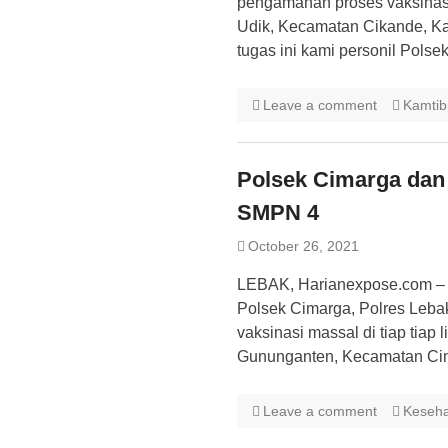
pengamanan proses vaksinasi
Udik, Kecamatan Cikande, Ka
tugas ini kami personil Pols
Leave a comment
Kamti
Polsek Cimarga dan
SMPN 4
October 26, 2021
LEBAK, Harianexpose.com – 
Polsek Cimarga, Polres Lebak
vaksinasi massal di tiap tiap
Gununganten, Kecamatan Ci
Leave a comment
Keseh