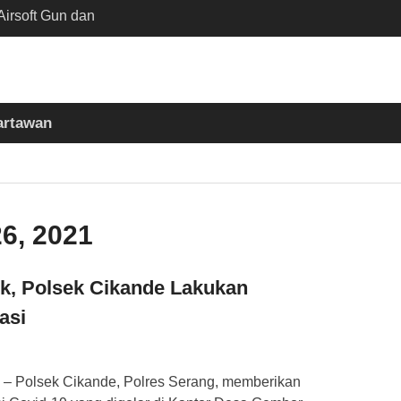
irsoft Gun dan
Sekolah Kebayoran
nta Diusut Tuntas
mukul Bedug Sebelum
t
artawan
siun Slawi : “Dari
 Bumi hingga Gerakkan
asyarakat”
6, 2021
k, Polsek Cikande Lakukan
asi
 Polsek Cikande, Polres Serang, memberikan