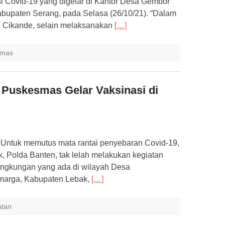
 Covid-19 yang digelar di Kantor Desa Gembor
bupaten Serang, pada Selasa (26/10/21). “Dalam
ek Cikande, selain melaksanakan
[…]
bmas
 Puskesmas Gelar Vaksinasi di
Untuk memutus mata rantai penyebaran Covid-19,
, Polda Banten, tak lelah melakukan kegiatan
 lingkungan yang ada di wilayah Desa
marga, Kabupaten Lebak,
[…]
atan