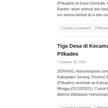
(Pilkades) di Desa Girimukti
Banten, telah selesai dan be
uni semua berkat do’a dan u
Leave a comment
Pemeri
Tiga Desa di Kecam
Pilkades
October 26, 2021
SERANG, Harianexpose.com 
Kabupaten Serang, Provinsi 
(Pilkades) serentak se-Kabu
Minggu,(31/10/2021). Camat P
ditemui Wartawan Harianexp
Leave a comment
Pemeri