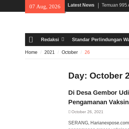
Skip
Latest News
Temuan 995 A
07 Aug, 2026
to
Narkoba di 
content
Lama, DPR Mi
Filosofi Me
Sholat Jum’a
Redaksi
Standar Perlindungan W
141 Tahun Sta
Home
Angkut Hasil
Home
2021
October
26
Kehidupan M
Day:
October 2
Di Desa Gembor Udi
Pengamanan Vaksin
October 26, 2021
SERANG, Harianexpose.com –