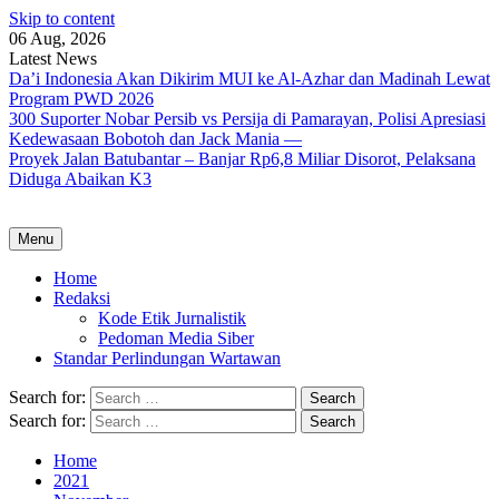
Skip to content
06 Aug, 2026
Latest News
Da’i Indonesia Akan Dikirim MUI ke Al-Azhar dan Madinah Lewat
Program PWD 2026
300 Suporter Nobar Persib vs Persija di Pamarayan, Polisi Apresiasi
Kedewasaan Bobotoh dan Jack Mania —
Proyek Jalan Batubantar – Banjar Rp6,8 Miliar Disorot, Pelaksana
Diduga Abaikan K3
Menu
Home
Redaksi
Kode Etik Jurnalistik
Pedoman Media Siber
Standar Perlindungan Wartawan
Search for:
Search for:
Home
2021