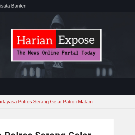
isata Banten
ll Academy
 Talenta
ola di
Antusias
irtayasa Polres Serang Gelar Patroli Malam