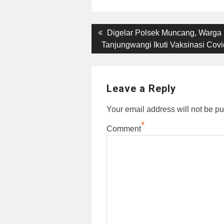
Post
Previous
Digelar Polsek Muncang, Warga
post:
Tanjungwangi Ikuti Vaksinasi Cov
navigation
Leave a Reply
Your email address will not be pu
*
Comment