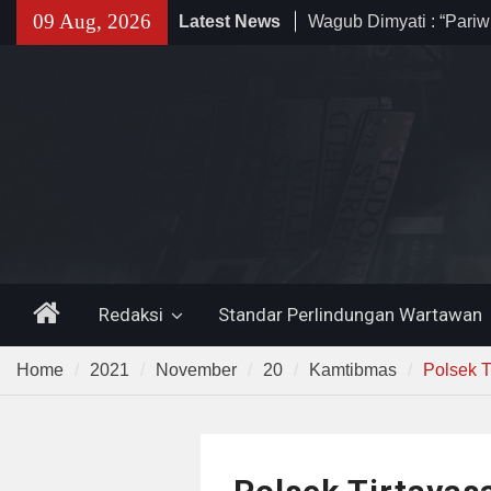
Skip
09 Aug, 2026
Latest News
Wagub Dimyati : “Pariw
to
Harus Dipromosikan”
content
Dewa United Basketba
Jadi Wadah Pembinaan
Muda Banten
Program CKG Jemput B
Labuan, Ribuan Warga 
Periksa Kesehatan
Home
Redaksi
Standar Perlindungan Wartawan
Home
2021
November
20
Kamtibmas
Polsek T