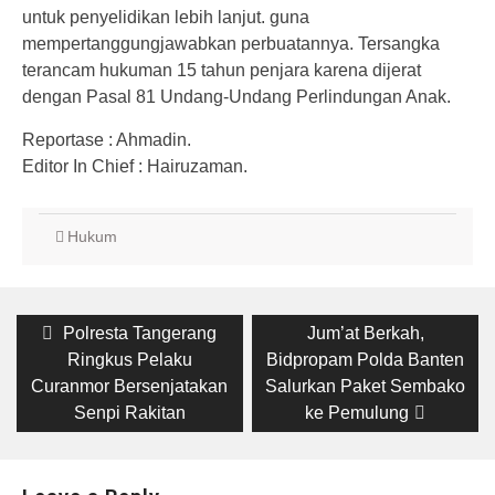
untuk penyelidikan lebih lanjut. guna
mempertanggungjawabkan perbuatannya. Tersangka
terancam hukuman 15 tahun penjara karena dijerat
dengan Pasal 81 Undang-Undang Perlindungan Anak.
Reportase : Ahmadin.
Editor In Chief : Hairuzaman.
Hukum
Post
Previous
Next
Polresta Tangerang
Jum’at Berkah,
post:
post:
navigation
Ringkus Pelaku
Bidpropam Polda Banten
Curanmor Bersenjatakan
Salurkan Paket Sembako
Senpi Rakitan
ke Pemulung